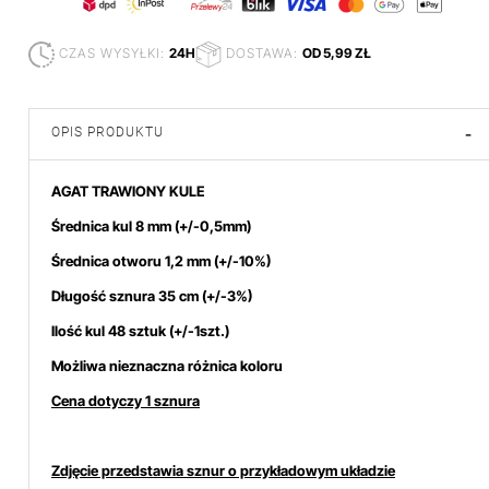
CZAS WYSYŁKI:
24H
DOSTAWA:
OD 5,99 ZŁ
OPIS PRODUKTU
-
AGAT TRAWIONY KULE
Średnica kul 8 mm
(+/-0,5mm)
Średnica otworu 1,2 mm (+/-10%)
Długość sznura 35 cm (+/-3%)
Ilość kul 48 sztuk (+/-1szt.)
Możliwa nieznaczna różnica koloru
Cena dotyczy 1 sznura
Zdjęcie przedstawia sznur o przykładowym układzie