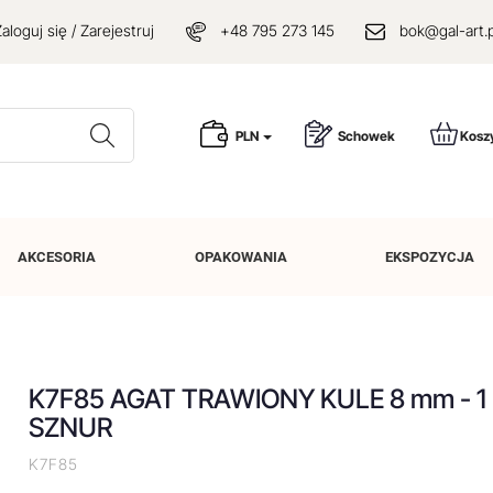
aloguj się / Zarejestruj
+48 795 273 145
bok@gal-art.p
Wyszukaj
PLN
Schowek
Kosz
AKCESORIA
OPAKOWANIA
EKSPOZYCJA
K7F85 AGAT TRAWIONY KULE 8 mm - 1
SZNUR
K7F85