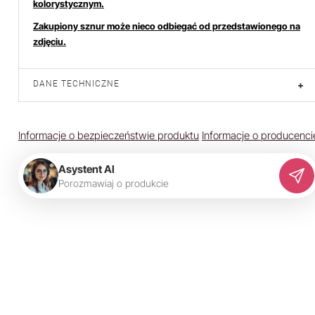
kolorystycznym.
Zakupiony sznur może nieco odbiegać od przedstawionego na
zdjęciu.
DANE TECHNICZNE
+
Informacje o bezpieczeństwie produktu
Informacje o producenci
Asystent AI
P
o
r
o
z
m
a
w
i
a
j
o
p
r
o
d
u
k
c
i
e