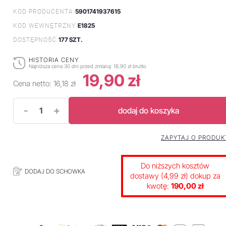
5901741937615
KOD PRODUCENTA:
E1825
KOD WEWNĘTRZNY:
177 SZT.
DOSTĘPNOŚĆ:
HISTORIA CENY
Najniższa cena 30 dni przed zmianą:
18,90 zł brutto
19,90 zł
Cena netto:
16,18 zł
-
+
dodaj do koszyka
ZAPYTAJ O PRODUK
Do niższych kosztów
DODAJ DO SCHOWKA
dostawy (4,99 zł) dokup za
kwotę:
190,00 zł