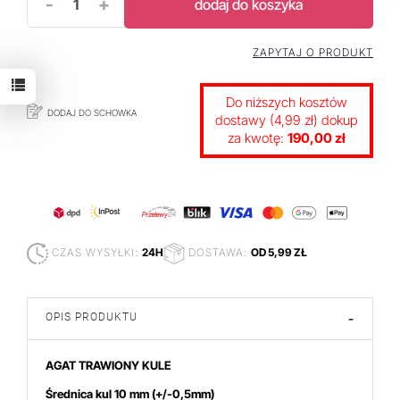
-
+
dodaj do koszyka
ZAPYTAJ O PRODUKT
Do niższych kosztów
DODAJ DO SCHOWKA
dostawy (4,99 zł) dokup
za kwotę:
190,00 zł
CZAS WYSYŁKI:
24H
DOSTAWA:
OD 5,99 ZŁ
OPIS PRODUKTU
-
AGAT TRAWIONY KULE
Średnica kul 10 mm
(+/-0,5mm)