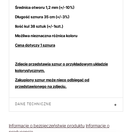
Średnica otworu 1,2 mm (+/-10%)
Długość sznura 35 cm (+/-3%)
Ilość kul 38 sztuk (+/-1szt.)
Możliwa nieznaczna różnica koloru
Cena dotyczy 1 sznura
Zdjęcie przedstawia sznur o przykładowym układzie
kolorystycznym.
Zakupiony sznur może nieco odbiegać od
przedstawionego na zdjęciu.
DANE TECHNICZNE
+
Informacje o bezpieczeństwie produktu
Informacje o
producencie