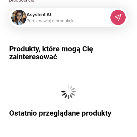
Asystent AI
P
o
r
o
z
m
a
w
i
a
j
o
p
r
o
d
u
k
c
i
e
Produkty, które mogą Cię
zainteresować
Ostatnio przeglądane produkty