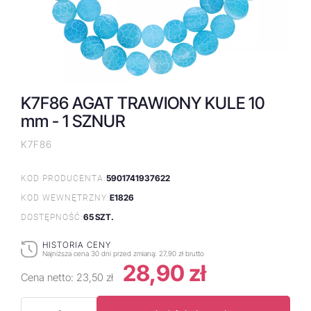
K7F86 AGAT TRAWIONY KULE 10
mm - 1 SZNUR
K7F86
5901741937622
KOD PRODUCENTA:
E1826
KOD WEWNĘTRZNY:
65 SZT.
DOSTĘPNOŚĆ:
HISTORIA CENY
Najniższa cena 30 dni przed zmianą:
27,90 zł brutto
28,90 zł
Cena netto:
23,50 zł