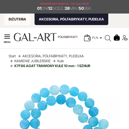
WEEKENDOWY RABAT
do - 24% kod: URLOP
01
DNI
12
GODZ.
:
28
MIN.
:
49
SEK.
BIŻUTERIA
AKCESORIA, PÓŁFABRYKATY, PUDEŁKA
PÓŁFABRYKATY
PLN
MENU
Start
AKCESORIA, PÓŁFABRYKATY, PUDEŁKA
KAMIENIE JUBILERSKIE
Kule
K7F86 AGAT TRAWIONY KULE 10 mm - 1 SZNUR