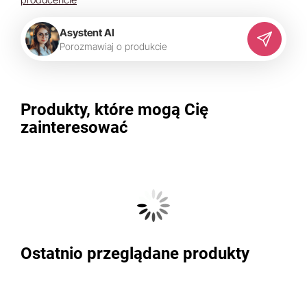
Asystent AI
P
o
r
o
z
m
a
w
i
a
j
o
p
r
o
d
u
k
c
i
e
Produkty, które mogą Cię
zainteresować
Ostatnio przeglądane produkty