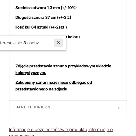
Średnica otworu 1,3 mm (+/-10%)
Długość sznura 37 cm (+/-3%)
Ilość kul 64 sztuki (+/-2szt.)
Możliwa nieznaczna różnica koloru
W ostatnich 7 dniach produktem interesują się
3
osoby.
Cena dotyczy 1 sznura
Zdjęcie przedstawia sznur o przykładowym układzie
kolorystycznym.
Zakupiony sznur może nieco odbiegać od
przedstawionego na zdjęciu.
DANE TECHNICZNE
+
Informacje o bezpieczeństwie produktu
Informacje o
producencie