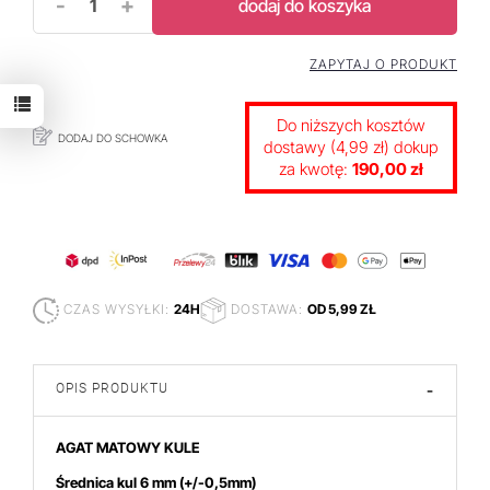
-
+
dodaj do koszyka
ZAPYTAJ O PRODUKT
Do niższych kosztów
DODAJ DO SCHOWKA
dostawy (4,99 zł) dokup
za kwotę:
190,00 zł
CZAS WYSYŁKI:
24H
DOSTAWA:
OD 5,99 ZŁ
OPIS PRODUKTU
-
AGAT MATOWY KULE
Średnica kul 6 mm
(+/-0,5mm)