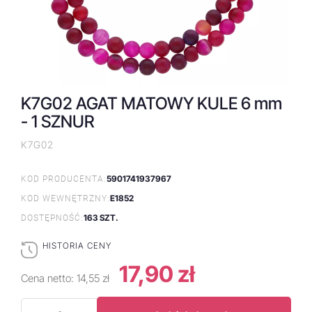
K7G02 AGAT MATOWY KULE 6 mm
- 1 SZNUR
K7G02
5901741937967
KOD PRODUCENTA:
E1852
KOD WEWNĘTRZNY:
163 SZT.
DOSTĘPNOŚĆ:
HISTORIA CENY
17,90 zł
Cena netto:
14,55 zł