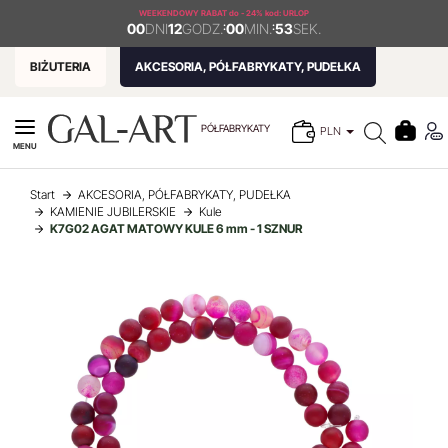
WEEKENDOWY RABAT
do - 24% kod: URLOP
00
DNI
12
GODZ.
:
00
MIN.
:
52
SEK.
BIŻUTERIA
AKCESORIA, PÓŁFABRYKATY, PUDEŁKA
PÓŁFABRYKATY
PLN
MENU
Start
AKCESORIA, PÓŁFABRYKATY, PUDEŁKA
KAMIENIE JUBILERSKIE
Kule
K7G02 AGAT MATOWY KULE 6 mm - 1 SZNUR