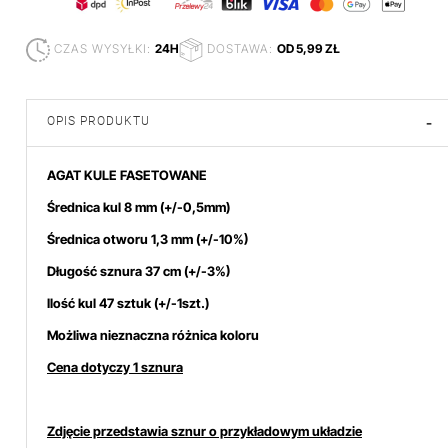
CZAS WYSYŁKI:
24H
DOSTAWA:
OD 5,99 ZŁ
OPIS PRODUKTU
-
AGAT KULE FASETOWANE
Średnica kul 8 mm
(+/-0,5mm)
Średnica otworu 1,3 mm (+/-10%)
Długość sznura 37 cm (+/-3%)
Ilość kul 47 sztuk (+/-1szt.)
Możliwa nieznaczna różnica koloru
Cena dotyczy 1 sznura
Zdjęcie przedstawia sznur o przykładowym układzie