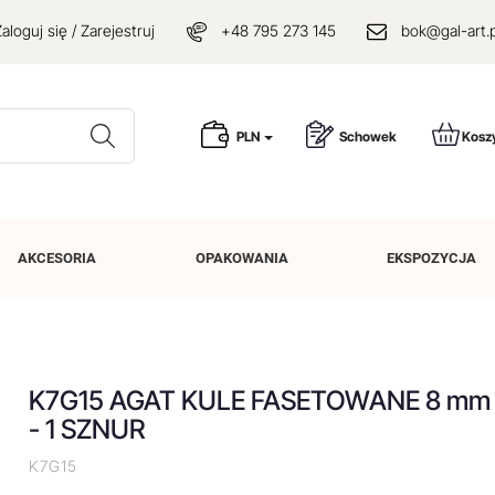
aloguj się / Zarejestruj
+48 795 273 145
bok@gal-art.p
Wyszukaj
PLN
Schowek
Kosz
AKCESORIA
OPAKOWANIA
EKSPOZYCJA
K7G15 AGAT KULE FASETOWANE 8 mm
- 1 SZNUR
K7G15