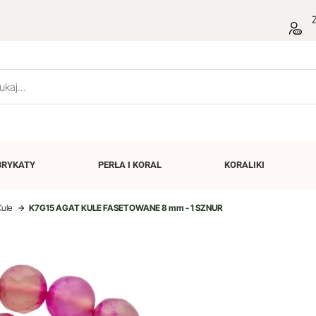
Z
BRYKATY
PERŁA I
KORAL
KORALIKI
Kule
K7G15 AGAT KULE FASETOWANE 8 mm - 1 SZNUR