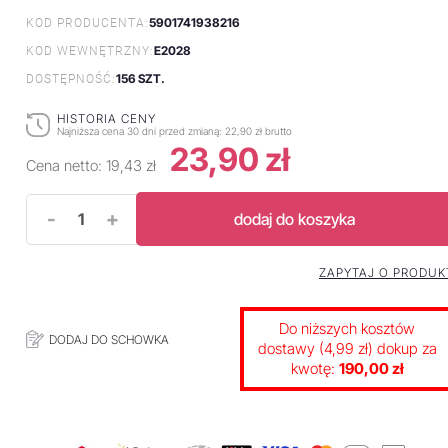
5901741938216
KOD PRODUCENTA:
E2028
KOD WEWNĘTRZNY:
156 SZT.
DOSTĘPNOŚĆ:
HISTORIA CENY
Najniższa cena 30 dni przed zmianą:
22,90 zł brutto
23,90 zł
Cena netto:
19,43 zł
-
+
dodaj do koszyka
ZAPYTAJ O PRODUK
Do niższych kosztów
DODAJ DO SCHOWKA
dostawy (4,99 zł) dokup za
kwotę:
190,00 zł