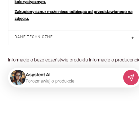
kolorystycznym.
Zakupiony sznur może nieco odbiegać od przedstawionego na
zdjęciu.
DANE TECHNICZNE
+
Informacje o bezpieczeństwie produktu
Informacje o producenci
Asystent AI
P
o
r
o
z
m
a
w
i
a
j
o
p
r
o
d
u
k
c
i
e