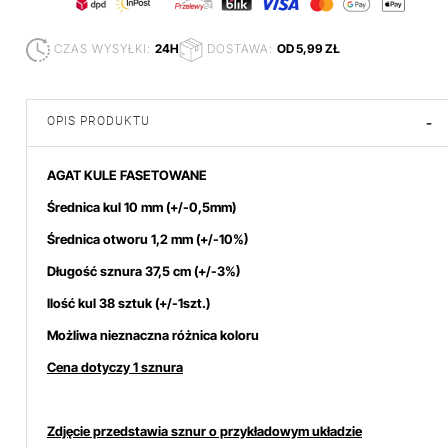
CZAS WYSYŁKI:
24H
DOSTAWA:
OD 5,99 ZŁ
OPIS PRODUKTU
-
AGAT KULE FASETOWANE
Średnica kul 10 mm
(+/-0,5mm)
Średnica otworu 1,2 mm (+/-10%)
Długość sznura 37,5 cm (+/-3%)
Ilość kul 38 sztuk (+/-1szt.)
Możliwa nieznaczna różnica koloru
Cena dotyczy 1 sznura
Zdjęcie przedstawia sznur o przykładowym układzie