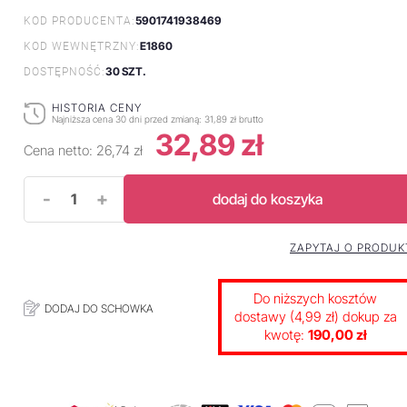
5901741938469
KOD PRODUCENTA:
E1860
KOD WEWNĘTRZNY:
30 SZT.
DOSTĘPNOŚĆ:
HISTORIA CENY
Najniższa cena 30 dni przed zmianą:
31,89 zł brutto
32,89 zł
Cena netto:
26,74 zł
-
+
dodaj do koszyka
ZAPYTAJ O PRODUK
Do niższych kosztów
DODAJ DO SCHOWKA
dostawy (4,99 zł) dokup za
kwotę:
190,00 zł