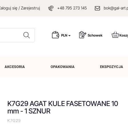
aloguj się / Zarejestruj
+48 795 273 145
bok@gal-art.p
Wyszukaj
PLN
Schowek
Kosz
AKCESORIA
OPAKOWANIA
EKSPOZYCJA
K7G29 AGAT KULE FASETOWANE 10
mm - 1 SZNUR
K7G29