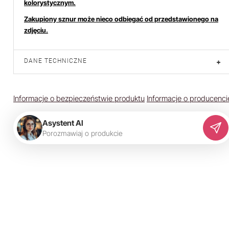
kolorystycznym.
Zakupiony sznur może nieco odbiegać od przedstawionego na
zdjęciu.
DANE TECHNICZNE
+
Informacje o bezpieczeństwie produktu
Informacje o producenci
Asystent AI
P
o
r
o
z
m
a
w
i
a
j
o
p
r
o
d
u
k
c
i
e