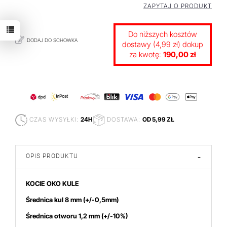
ZAPYTAJ O PRODUKT
Do niższych kosztów
DODAJ DO SCHOWKA
dostawy (4,99 zł) dokup
za kwotę:
190,00 zł
CZAS WYSYŁKI:
24H
DOSTAWA:
OD 5,99 ZŁ
OPIS PRODUKTU
-
KOCIE OKO KULE
Średnica kul 8 mm
(+/-0,5mm)
Średnica otworu 1,2 mm (+/-10%)