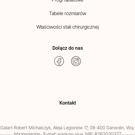
Tabele rozmiarów
Właściwości stali chirurgicznej
Dołącz do nas
Kontakt
Galart
Robert Michalczyk
,
Aleja Legionów 17
,
08-400
Garwolin
, Woj.
Mazowieckie
,
, E-mail:
, NIP: 8262030377
bok@gal-art.pl