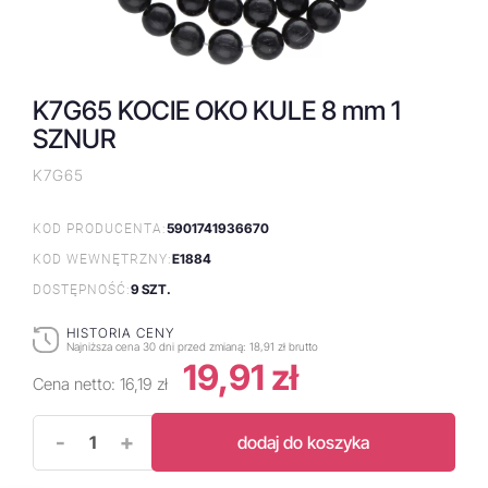
K7G65 KOCIE OKO KULE 8 mm 1
SZNUR
K7G65
5901741936670
KOD PRODUCENTA:
E1884
KOD WEWNĘTRZNY:
9 SZT.
DOSTĘPNOŚĆ:
HISTORIA CENY
Najniższa cena 30 dni przed zmianą:
18,91 zł brutto
19,91 zł
Cena netto:
16,19 zł
-
+
dodaj do koszyka