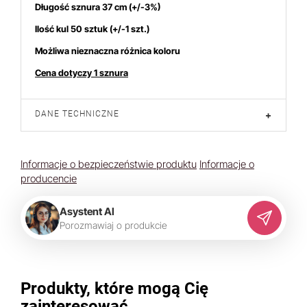
Długość sznura 37 cm (+/-3%)
Ilość kul 50 sztuk (+/-1 szt.)
Możliwa nieznaczna różnica koloru
Cena dotyczy 1 sznura
DANE TECHNICZNE
+
Informacje o bezpieczeństwie produktu
Informacje o
producencie
Asystent AI
P
o
r
o
z
m
a
w
i
a
j
o
p
r
o
d
u
k
c
i
e
Produkty, które mogą Cię
zainteresować