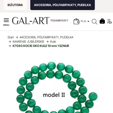
BIŻUTERIA
AKCESORIA, PÓŁFABRYKATY, PUDEŁKA
PÓŁFABRYKATY
PLN
MENU
Start
AKCESORIA, PÓŁFABRYKATY, PUDEŁKA
KAMIENIE JUBILERSKIE
Kule
K7G93 KOCIE OKO KULE 10 mm 1 SZNUR