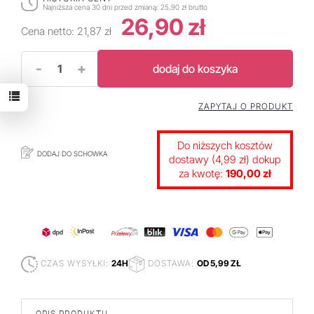
Najniższa cena 30 dni przed zmianą:
25,90 zł brutto
26,90 zł
Cena netto:
21,87 zł
-
+
dodaj do koszyka
ZAPYTAJ O PRODUKT
Do niższych kosztów
DODAJ DO SCHOWKA
dostawy (4,99 zł) dokup
za kwotę:
190,00 zł
CZAS WYSYŁKI:
24H
DOSTAWA:
OD 5,99 ZŁ