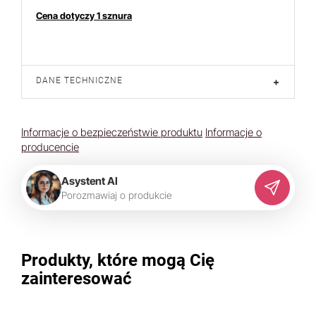
Cena dotyczy 1 sznura
DANE TECHNICZNE
+
Informacje o bezpieczeństwie produktu
Informacje o
producencie
Asystent AI
P
o
r
o
z
m
a
w
i
a
j
o
p
r
o
d
u
k
c
i
e
Produkty, które mogą Cię
zainteresować