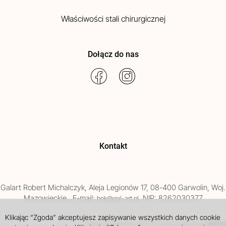
Właściwości stali chirurgicznej
Dołącz do nas
Kontakt
Galart
Robert Michalczyk
,
Aleja Legionów 17
,
08-400
Garwolin
, Woj.
Mazowieckie
,
, E-mail:
, NIP: 8262030377
bok@gal-art.pl
Klikając “Zgoda” akceptujesz zapisywanie wszystkich danych cookie
Sklep internetowy SOTE
INTLE
projekt i wdrożenie