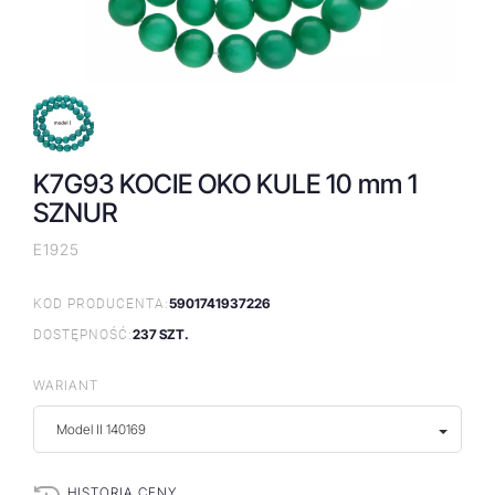
K7G93 KOCIE OKO KULE 10 mm 1
SZNUR
E1925
5901741937226
KOD PRODUCENTA:
237 SZT.
DOSTĘPNOŚĆ:
WARIANT
Model II 140169
HISTORIA CENY