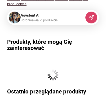
producencie
Asystent AI
P
o
r
o
z
m
a
w
i
a
j
o
p
r
o
d
u
k
c
i
e
Produkty, które mogą Cię
zainteresować
Ostatnio przeglądane produkty