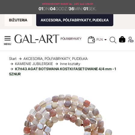
WEEKENDOWY RABAT
do - 24% kod: URLOP
01
DNI
04
GODZ.
:
36
MIN.
:
01
SEK.
BIŻUTERIA
AKCESORIA, PÓŁFABRYKATY, PUDEŁKA
PÓŁFABRYKATY
PLN
MENU
Start
AKCESORIA, PÓŁFABRYKATY, PUDEŁKA
KAMIENIE JUBILERSKIE
Inne kształty
K7H43 AGAT BOTSWANA KOSTKI FASETOWANE 4/4 mm - 1
SZNUR