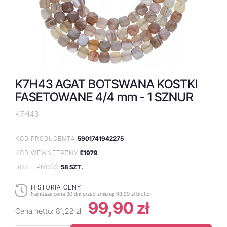
K7H43 AGAT BOTSWANA KOSTKI
FASETOWANE 4/4 mm - 1 SZNUR
K7H43
5901741942275
KOD PRODUCENTA:
E1979
KOD WEWNĘTRZNY:
58 SZT.
DOSTĘPNOŚĆ:
HISTORIA CENY
Najniższa cena 30 dni przed zmianą:
98,90 zł brutto
99,90 zł
Cena netto:
81,22 zł