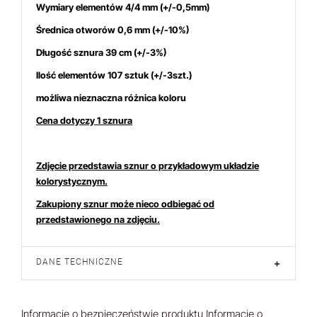
Wymiary elementów 4/4
mm
(+/-0,5mm)
Średnica otworów 0,6 mm (+/-10%)
Długość sznura 39 cm (+/-3%)
Ilość elementów 107 sztuk (+/-3szt.)
możliwa nieznaczna różnica koloru
ch produktem interesuje się
12
osób.
Cena dotyczy 1 sznura
Zdjęcie przedstawia sznur o przykładowym układzie
kolorystycznym.
Zakupiony sznur może nieco odbiegać od
przedstawionego na zdjęciu.
DANE TECHNICZNE
+
Informacje o bezpieczeństwie produktu
Informacje o