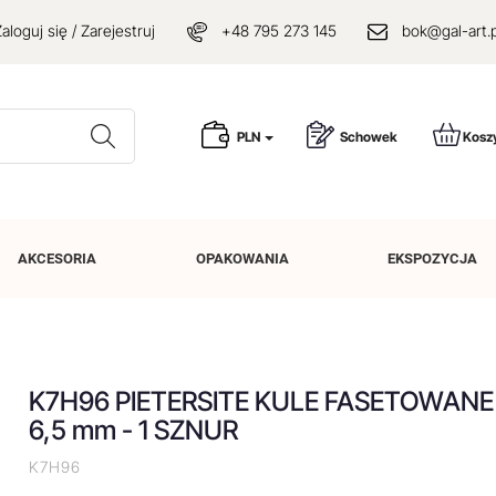
aloguj się / Zarejestruj
+48 795 273 145
bok@gal-art.p
Wyszukaj
PLN
Schowek
Kosz
AKCESORIA
OPAKOWANIA
EKSPOZYCJA
K7H96 PIETERSITE KULE FASETOWANE
6,5 mm - 1 SZNUR
K7H96