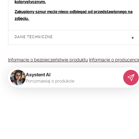
kolorystycznym.
Zakupiony sznur może nieco odbiegać od przedstawionego na
zdjęciu.
DANE TECHNICZNE
+
Informacje o bezpieczeństwie produktu
Informacje o producenci
Asystent AI
P
o
r
o
z
m
a
w
i
a
j
o
p
r
o
d
u
k
c
i
e