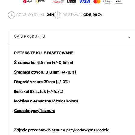
CZAS WYSYŁKI:
24H
DOSTAWA:
OD 5,99 ZŁ
OPIS PRODUKTU
-
PIETERSITE KULE FASETOWANE
Średnica kul 6,5 mm
(+/-0,5mm)
Średnica otworu 0,8 mm (+/-10%)
Długość sznura 39 cm (+/-3%)
Ilość kul 62 sztuk (+/-1szt.)
Możliwa nieznaczna różnica koloru
Cena dotyczy 1 sznura
Zdjęcie przedstawia sznur o przykładowym układzie