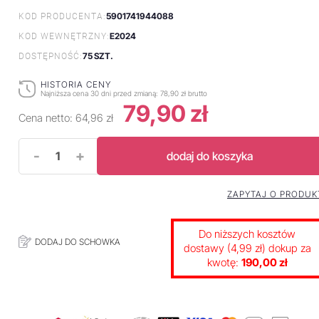
5901741944088
KOD PRODUCENTA:
E2024
KOD WEWNĘTRZNY:
75 SZT.
DOSTĘPNOŚĆ:
HISTORIA CENY
Najniższa cena 30 dni przed zmianą:
78,90 zł brutto
79,90 zł
Cena netto:
64,96 zł
-
+
dodaj do koszyka
ZAPYTAJ O PRODUK
Do niższych kosztów
DODAJ DO SCHOWKA
dostawy (4,99 zł) dokup za
kwotę:
190,00 zł