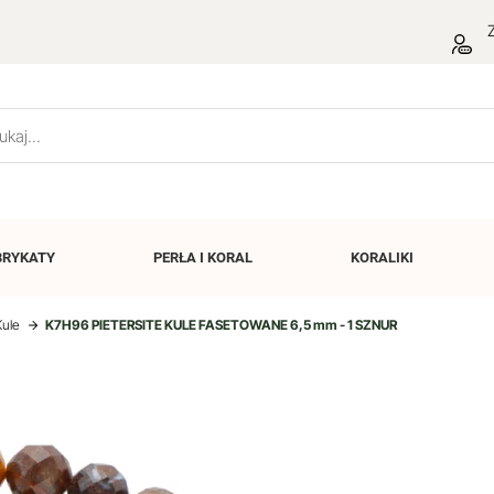
Z
BRYKATY
PERŁA I
KORAL
KORALIKI
Kule
K7H96 PIETERSITE KULE FASETOWANE 6,5 mm - 1 SZNUR