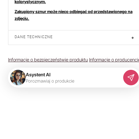
kolorystycznym.
Zakupiony sznur może nieco odbiegać od przedstawionego na
zdjęciu.
DANE TECHNICZNE
+
Informacje o bezpieczeństwie produktu
Informacje o producenci
Asystent AI
P
o
r
o
z
m
a
w
i
a
j
o
p
r
o
d
u
k
c
i
e