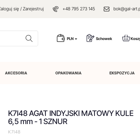
aloguj się / Zarejestruj
+48 795 273 145
bok@gal-art.p
Wyszukaj
PLN
Schowek
Kosz
AKCESORIA
OPAKOWANIA
EKSPOZYCJA
K7I48 AGAT INDYJSKI MATOWY KULE
6,5 mm - 1 SZNUR
K7I48