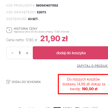
5905414071552
KOD PRODUCENTA:
E2073
KOD WEWNĘTRZNY:
43 SZT.
DOSTĘPNOŚĆ:
HISTORIA CENY
Najniższa cena 30 dni przed zmianą:
17,80 zł brutto
21,90 zł
Cena netto:
17,80 zł
-
+
dodaj do koszyka
ZAPYTAJ O PRODUK
Do niższych kosztów
DODAJ DO SCHOWKA
dostawy (4,99 zł) dokup za
kwotę:
190,00 zł