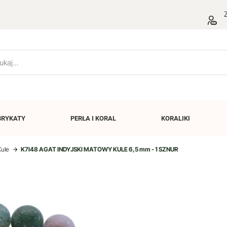
Z
BRYKATY
PERŁA I
KORAL
KORALIKI
Kule
K7I48 AGAT INDYJSKI MATOWY KULE 6,5 mm - 1 SZNUR