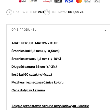
CZAS WYSYŁKI:
24H
DOSTAWA:
OD 5,99 ZŁ
OPIS PRODUKTU
-
AGAT INDYJSKI MATOWY KULE
Średnica kul 6,5 mm
(+/-0,5mm)
Średnica otworu 1,2 mm (+/-10%)
Długość sznura 36 cm (+/-3%)
Ilość kul 60 sztuk (+/-1szt.)
Możliwa nieznaczna różnica koloru
Cena dotyczy 1 sznura
Zdjęcie przedstawia sznur o przykładowym układzie