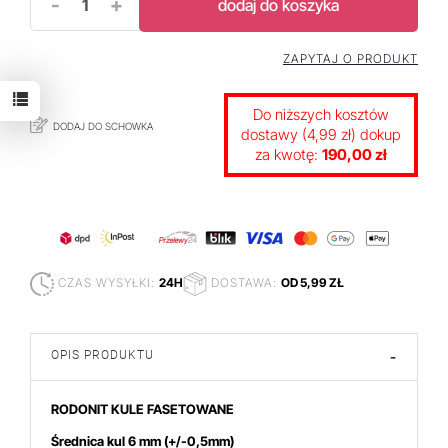
-
+
dodaj do koszyka
ZAPYTAJ O PRODUKT
Do niższych kosztów
DODAJ DO SCHOWKA
dostawy (4,99 zł) dokup
za kwotę:
190,00 zł
CZAS WYSYŁKI:
24H
DOSTAWA:
OD 5,99 ZŁ
OPIS PRODUKTU
-
RODONIT KULE FASETOWANE
Średnica kul 6 mm
(+/-0,5mm)