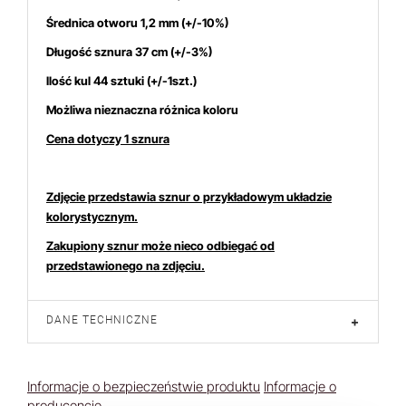
Średnica otworu 1,2 mm (+/-10%)
Długość sznura 37 cm (+/-3%)
Ilość kul 44 sztuki (+/-1szt.)
Możliwa nieznaczna różnica koloru
Cena dotyczy 1 sznura
Zdjęcie przedstawia sznur o przykładowym układzie
kolorystycznym.
Zakupiony sznur może nieco odbiegać od
przedstawionego na zdjęciu.
DANE TECHNICZNE
+
Informacje o bezpieczeństwie produktu
Informacje o
producencie