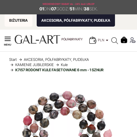
WEEKENDOWY RABAT
do - 24% kod: URLOP
01
DNI
07
GODZ.
:
51
MIN.
:
37
SEK.
BIŻUTERIA
AKCESORIA, PÓŁFABRYKATY, PUDEŁKA
PÓŁFABRYKATY
PLN
MENU
Start
AKCESORIA, PÓŁFABRYKATY, PUDEŁKA
KAMIENIE JUBILERSKIE
Kule
K7I57 RODONIT KULE FASETOWANE 6 mm - 1 SZNUR