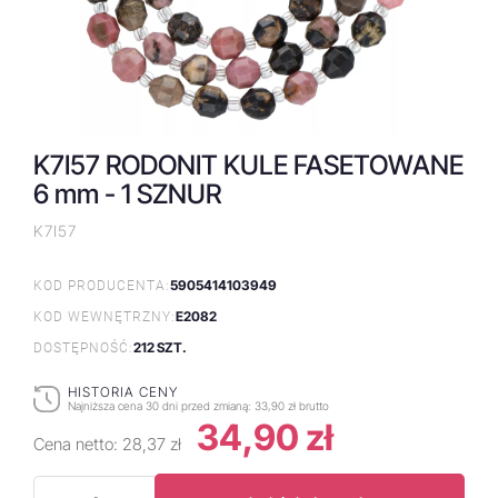
K7I57 RODONIT KULE FASETOWANE
6 mm - 1 SZNUR
K7I57
5905414103949
KOD PRODUCENTA:
E2082
KOD WEWNĘTRZNY:
212 SZT.
DOSTĘPNOŚĆ:
HISTORIA CENY
Najniższa cena 30 dni przed zmianą:
33,90 zł brutto
34,90 zł
Cena netto:
28,37 zł