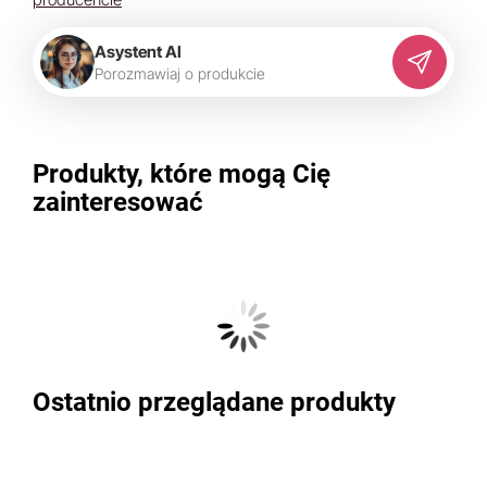
Asystent AI
P
o
r
o
z
m
a
w
i
a
j
o
p
r
o
d
u
k
c
i
e
Produkty, które mogą Cię
zainteresować
Ostatnio przeglądane produkty