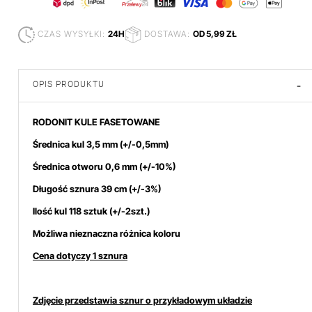
CZAS WYSYŁKI:
24H
DOSTAWA:
OD 5,99 ZŁ
OPIS PRODUKTU
-
RODONIT KULE FASETOWANE
Średnica kul 3,5 mm
(+/-0,5mm)
Średnica otworu 0,6 mm (+/-10%)
Długość sznura 39 cm (+/-3%)
Ilość kul 118 sztuk (+/-2szt.)
Możliwa nieznaczna różnica koloru
Cena dotyczy 1 sznura
Zdjęcie przedstawia sznur o przykładowym układzie