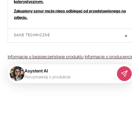
kolorystycznym.
Zakupiony sznur może nieco odbiegać od przedstawionego na
zdjęciu.
DANE TECHNICZNE
+
Informacje o bezpieczeństwie produktu
Informacje o producenci
Asystent AI
P
o
r
o
z
m
a
w
i
a
j
o
p
r
o
d
u
k
c
i
e