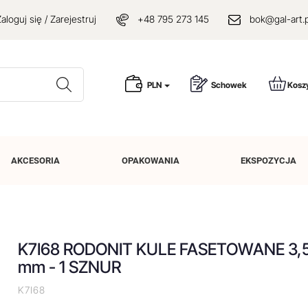
aloguj się / Zarejestruj
+48 795 273 145
bok@gal-art.p
Wyszukaj
PLN
Schowek
Kosz
AKCESORIA
OPAKOWANIA
EKSPOZYCJA
K7I68 RODONIT KULE FASETOWANE 3,
mm - 1 SZNUR
K7I68