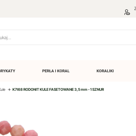
Z
BRYKATY
PERŁA I
KORAL
KORALIKI
Kule
K7I68 RODONIT KULE FASETOWANE 3,5 mm - 1 SZNUR