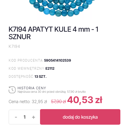
K7I94 APATYT KULE 4 mm - 1
SZNUR
K7I94
5905414102539
KOD PRODUCENTA:
E2112
KOD WEWNĘTRZNY:
13 SZT.
DOSTĘPNOŚĆ:
HISTORIA CENY
Najniższa cena 30 dni przed obniżką:
57,90 zł brutto
40,53 zł
57,90 zł
Cena netto:
32,95 zł
-
+
dodaj do koszyka