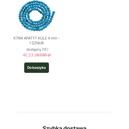
K7I94 APATYT KULE 4 mm -
1 SZNUR
dostępny
(13 )
40,53 zł
57,90 zł
Do koszyka
Szybka
dostawa