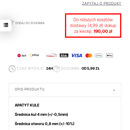
ZAPYTAJ O PRODUKT
Do niższych kosztów
DODAJ DO SCHOWKA
dostawy (4,99 zł) dokup
za kwotę:
190,00 zł
CZAS WYSYŁKI:
24H
DOSTAWA:
OD 5,99 ZŁ
OPIS PRODUKTU
-
APATYT KULE
Średnica kul 4 mm
(+/-0,5mm)
Średnica otworu 0,8 mm (+/-10%)