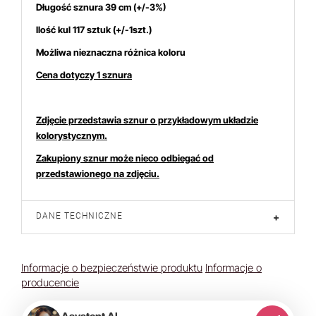
Długość sznura 39 cm (+/-3%)
Ilość kul 117 sztuk (+/-1szt.)
Możliwa nieznaczna różnica koloru
Cena dotyczy 1 sznura
Zdjęcie przedstawia sznur o przykładowym układzie
kolorystycznym.
Zakupiony sznur może nieco odbiegać od
przedstawionego na zdjęciu.
DANE TECHNICZNE
+
Informacje o bezpieczeństwie produktu
Informacje o
producencie