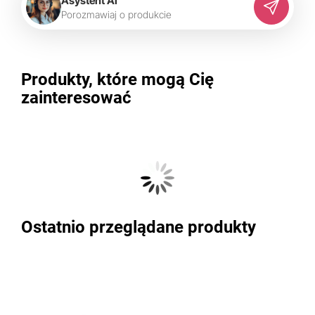
Asystent AI
P
o
r
o
z
m
a
w
i
a
j
o
p
r
o
d
u
k
c
i
e
Produkty, które mogą Cię
zainteresować
Ostatnio przeglądane produkty