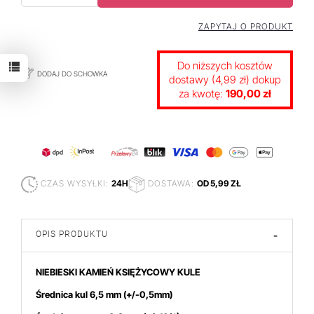
ZAPYTAJ O PRODUKT
Do niższych kosztów
DODAJ DO SCHOWKA
dostawy (4,99 zł) dokup
za kwotę:
190,00 zł
CZAS WYSYŁKI:
24H
DOSTAWA:
OD 5,99 ZŁ
OPIS PRODUKTU
-
NIEBIESKI KAMIEŃ KSIĘŻYCOWY KULE
Średnica kul 6,5 mm
(+/-0,5mm)