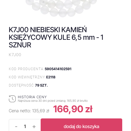
K7J00 NIEBIESKI KAMIEŃ
KSIĘŻYCOWY KULE 6,5 mm - 1
SZNUR
K7J00
5905414102591
KOD PRODUCENTA:
E2118
KOD WEWNĘTRZNY:
79 SZT.
DOSTĘPNOŚĆ:
HISTORIA CENY
Najniższa cena 30 dni przed zmianą:
165,90 zł brutto
166,90 zł
Cena netto:
135,69 zł
-
+
dodaj do koszyka