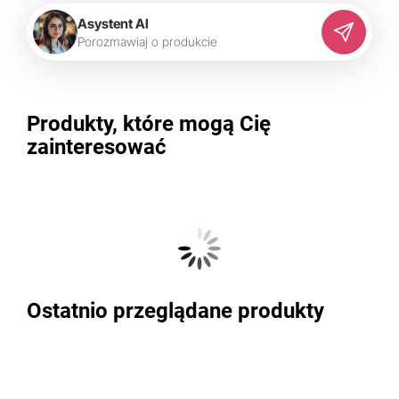
Asystent AI
P
o
r
o
z
m
a
w
i
a
j
o
p
r
o
d
u
k
c
i
e
Produkty, które mogą Cię
zainteresować
Ostatnio przeglądane produkty