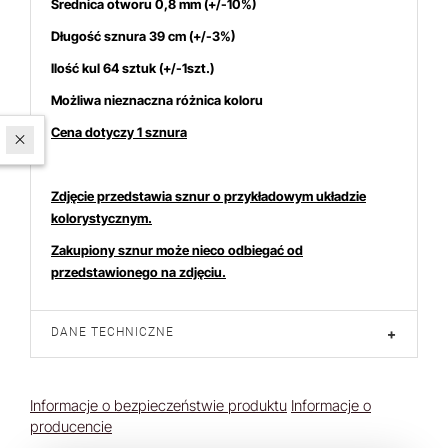
Średnica otworu 0,8 mm (+/-10%)
Długość sznura 39 cm (+/-3%)
Ilość kul 64 sztuk (+/-1szt.)
Możliwa nieznaczna różnica koloru
Cena dotyczy 1 sznura
W ostatnich 7 dniach produktem interesują się
4
osoby.
Zdjęcie przedstawia sznur o przykładowym układzie
kolorystycznym.
Zakupiony sznur może nieco odbiegać od
przedstawionego na zdjęciu.
DANE TECHNICZNE
+
Informacje o bezpieczeństwie produktu
Informacje o
producencie