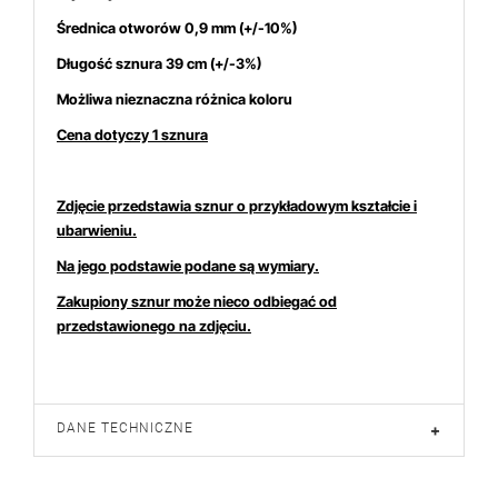
Średnica otworów 0,9 mm (+/-10%)
Długość sznura 39 cm (+/-3%)
Możliwa nieznaczna różnica koloru
Cena dotyczy 1 sznura
tnich 7 dniach produktem interesują się
4
osoby.
Zdjęcie przedstawia sznur o przykładowym kształcie i
ubarwieniu.
Na jego podstawie podane są wymiary.
Zakupiony sznur może nieco odbiegać od
przedstawionego na zdjęciu.
DANE TECHNICZNE
+