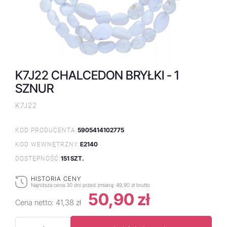
K7J22 CHALCEDON BRYŁKI - 1
SZNUR
K7J22
5905414102775
KOD PRODUCENTA:
E2140
KOD WEWNĘTRZNY:
151 SZT.
DOSTĘPNOŚĆ:
HISTORIA CENY
Najniższa cena 30 dni przed zmianą:
49,90 zł brutto
50,90 zł
Cena netto:
41,38 zł