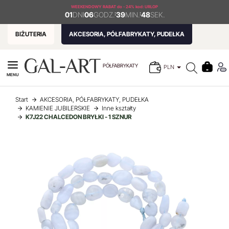
WEEKENDOWY RABAT
do - 24% kod: URLOP
01
DNI
06
GODZ.
:
39
MIN.
:
48
SEK.
BIŻUTERIA
AKCESORIA, PÓŁFABRYKATY, PUDEŁKA
PÓŁFABRYKATY
PLN
MENU
Start
AKCESORIA, PÓŁFABRYKATY, PUDEŁKA
KAMIENIE JUBILERSKIE
Inne kształty
K7J22 CHALCEDON BRYŁKI - 1 SZNUR