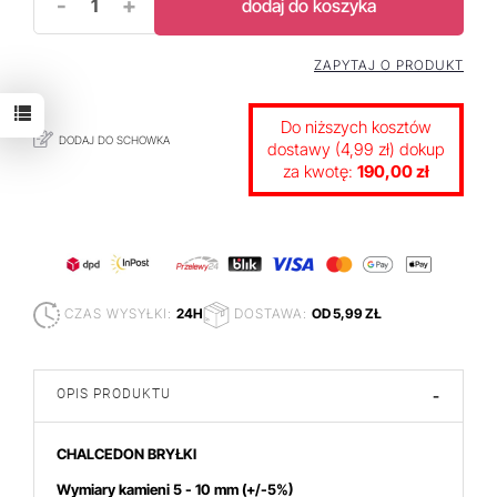
-
+
dodaj do koszyka
ZAPYTAJ O PRODUKT
Do niższych kosztów
DODAJ DO SCHOWKA
dostawy (4,99 zł) dokup
za kwotę:
190,00 zł
CZAS WYSYŁKI:
24H
DOSTAWA:
OD 5,99 ZŁ
OPIS PRODUKTU
-
CHALCEDON BRYŁKI
Wymiary kamieni 5 - 10 mm
(+/-5%)