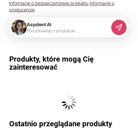
Informacje o bezpieczeństwie produktu
Informacje o
producencie
Asystent AI
P
o
r
o
z
m
a
w
i
a
j
o
p
r
o
d
u
k
c
i
e
Produkty, które mogą Cię
zainteresować
Ostatnio przeglądane produkty