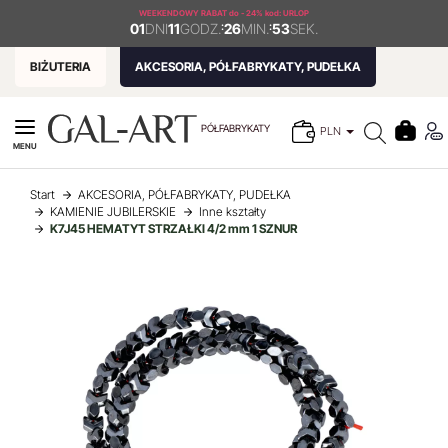
WEEKENDOWY RABAT
do - 24% kod: URLOP
01
DNI
11
GODZ.
:
26
MIN.
:
53
SEK.
BIŻUTERIA
AKCESORIA, PÓŁFABRYKATY, PUDEŁKA
PÓŁFABRYKATY
PLN
MENU
Start
AKCESORIA, PÓŁFABRYKATY, PUDEŁKA
KAMIENIE JUBILERSKIE
Inne kształty
K7J45 HEMATYT STRZAŁKI 4/2 mm 1 SZNUR