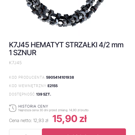
K7J45 HEMATYT STRZAŁKI 4/2 mm
1 SZNUR
K7J45
5905414101938
KOD PRODUCENTA:
E2155
KOD WEWNĘTRZNY:
139 SZT.
DOSTĘPNOŚĆ:
HISTORIA CENY
Najniższa cena 30 dni przed zmianą:
14,90 zł brutto
15,90 zł
Cena netto:
12,93 zł