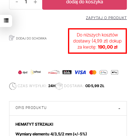
-
+
dodaj do koszyka
ZAPYTAJ O PRODUKT
Do niższych kosztów
DODAJ DO SCHOWKA
dostawy (4,99 zł) dokup
za kwotę:
190,00 zł
CZAS WYSYŁKI:
24H
DOSTAWA:
OD 5,99 ZŁ
OPIS PRODUKTU
-
HEMATYT STRZAŁKI
Wymiary elementu 4/3,5/2 mm (+/-5%)