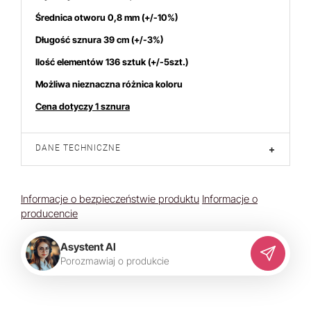
Średnica otworu 0,8 mm (+/-10%)
Długość sznura 39 cm (+/-3%)
Ilość elementów 136 sztuk (+/-5szt.)
duktem interesuje się
5
osób.
Możliwa nieznaczna różnica koloru
Cena dotyczy 1 sznura
DANE TECHNICZNE
+
Informacje o bezpieczeństwie produktu
Informacje o
producencie
Asystent AI
P
o
r
o
z
m
a
w
i
a
j
o
p
r
o
d
u
k
c
i
e