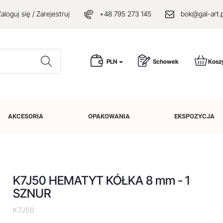
aloguj się / Zarejestruj
+48 795 273 145
bok@gal-art.p
Wyszukaj
PLN
Schowek
Kosz
AKCESORIA
OPAKOWANIA
EKSPOZYCJA
K7J50 HEMATYT KÓŁKA 8 mm - 1
SZNUR
K7J50