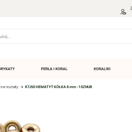
Z
BRYKATY
PERŁA I
KORAL
KORALIKI
Inne kształty
K7J50 HEMATYT KÓŁKA 8 mm - 1 SZNUR