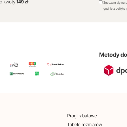
od kwoty
149 zł
.
Zgadzam się na p
godnie z polityką
Metody d
Progi rabatowe
Tabele rozmiarów