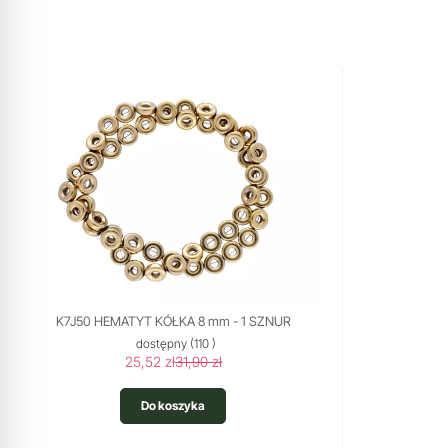
K7J50 HEMATYT KÓŁKA 8 mm - 1 SZNUR
dostępny
(110 )
25,52 zł
31,90 zł
Do koszyka