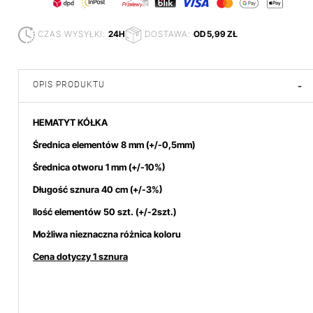
CZAS WYSYŁKI:
24H
DOSTAWA:
OD 5,99 ZŁ
OPIS PRODUKTU
-
HEMATYT KÓŁKA
Średnica elementów 8
mm
(+/-0,5mm)
Średnica otworu 1
mm (+/-10%)
Długość sznura 40 cm (+/-3%)
Ilość elementów 50 szt. (+/-2szt.)
Możliwa nieznaczna różnica koloru
Cena dotyczy 1 sznura