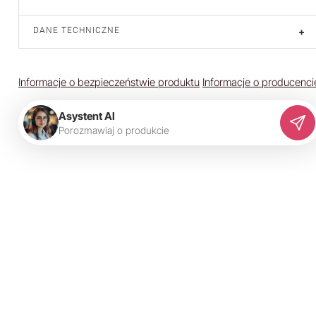
DANE TECHNICZNE
+
Informacje o bezpieczeństwie produktu
Informacje o producenci
Asystent AI
P
o
r
o
z
m
a
w
i
a
j
o
p
r
o
d
u
k
c
i
e