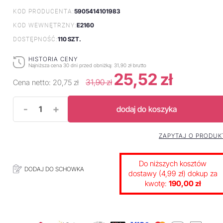
5905414101983
KOD PRODUCENTA:
E2160
KOD WEWNĘTRZNY:
110 SZT.
DOSTĘPNOŚĆ:
HISTORIA CENY
Najniższa cena 30 dni przed obniżką:
31,90 zł brutto
25,52 zł
31,90 zł
Cena netto:
20,75 zł
-
+
dodaj do koszyka
ZAPYTAJ O PRODUK
Do niższych kosztów
DODAJ DO SCHOWKA
dostawy (4,99 zł) dokup za
kwotę:
190,00 zł