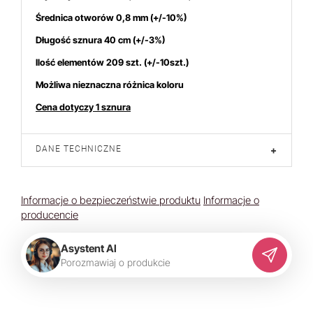
Średnica otworów 0,8 mm (+/-10%)
Długość sznura 40 cm (+/-3%)
Ilość elementów 209 szt. (+/-10szt.)
Możliwa nieznaczna różnica koloru
Cena dotyczy 1 sznura
DANE TECHNICZNE
+
Informacje o bezpieczeństwie produktu
Informacje o
producencie
Asystent AI
P
o
r
o
z
m
a
w
i
a
j
o
p
r
o
d
u
k
c
i
e