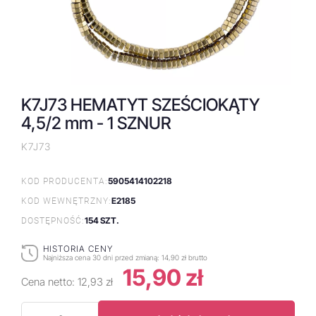
K7J73 HEMATYT SZEŚCIOKĄTY
4,5/2 mm - 1 SZNUR
K7J73
5905414102218
KOD PRODUCENTA:
E2185
KOD WEWNĘTRZNY:
154 SZT.
DOSTĘPNOŚĆ:
HISTORIA CENY
Najniższa cena 30 dni przed zmianą:
14,90 zł brutto
15,90 zł
Cena netto:
12,93 zł