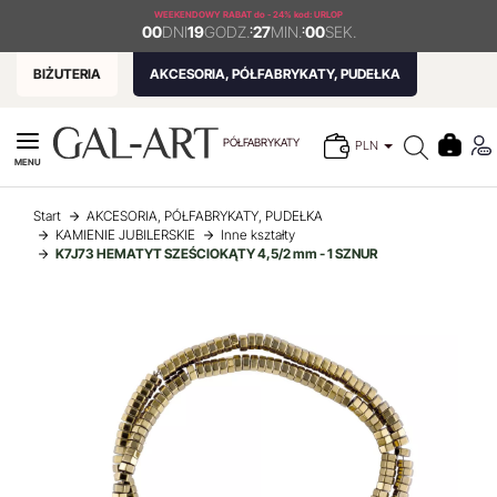
WEEKENDOWY RABAT
do - 24% kod: URLOP
00
DNI
19
GODZ.
:
27
MIN.
:
00
SEK.
BIŻUTERIA
AKCESORIA, PÓŁFABRYKATY, PUDEŁKA
PÓŁFABRYKATY
PLN
MENU
Start
AKCESORIA, PÓŁFABRYKATY, PUDEŁKA
KAMIENIE JUBILERSKIE
Inne kształty
K7J73 HEMATYT SZEŚCIOKĄTY 4,5/2 mm - 1 SZNUR