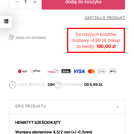
-
+
dodaj do koszyka
ZAPYTAJ O PRODUKT
Do niższych kosztów
DODAJ DO SCHOWKA
dostawy (4,99 zł) dokup
za kwotę:
190,00 zł
CZAS WYSYŁKI:
24H
DOSTAWA:
OD 5,99 ZŁ
OPIS PRODUKTU
-
HEMATYT SZEŚCIOKĄTY
Wymiary elementów 4,5/2
mm
(+/-0,5mm)