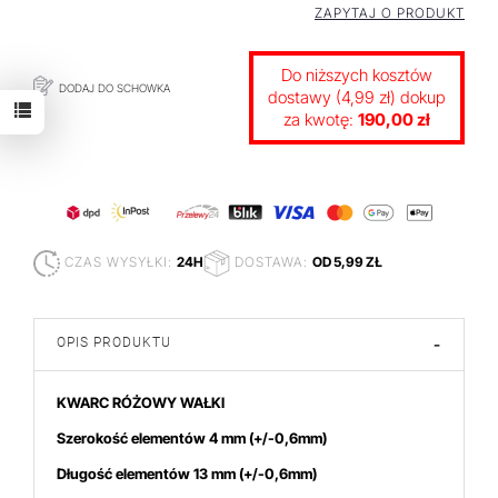
ZAPYTAJ O PRODUKT
Do niższych kosztów
DODAJ DO SCHOWKA
dostawy (4,99 zł) dokup
za kwotę:
190,00 zł
CZAS WYSYŁKI:
24H
DOSTAWA:
OD 5,99 ZŁ
OPIS PRODUKTU
-
KWARC RÓŻOWY WAŁKI
Szerokość elementów 4
mm
(+/-0,6mm)
Długość elementów 13 mm (+/-0,6mm)