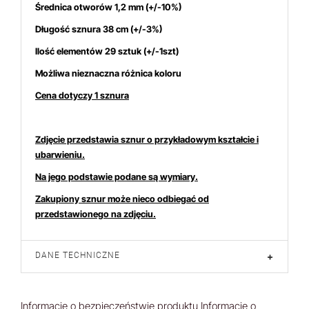
Średnica otworów 1,2 mm (+/-10%)
Długość sznura 38 cm (+/-3%)
Ilość elementów 29 sztuk (+/-1szt)
Możliwa nieznaczna różnica koloru
Cena dotyczy 1 sznura
Zdjęcie przedstawia sznur o przykładowym kształcie i
ubarwieniu.
Na jego podstawie podane są wymiary.
Zakupiony sznur może nieco odbiegać od
przedstawionego na zdjęciu.
DANE TECHNICZNE
+
Informacje o bezpieczeństwie produktu
Informacje o