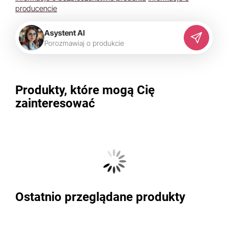
producencie
Asystent AI
P
o
r
o
z
m
a
w
i
a
j
o
p
r
o
d
u
k
c
i
e
Produkty, które mogą Cię
zainteresować
Ostatnio przeglądane produkty