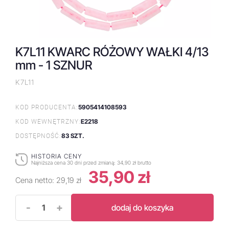
K7L11 KWARC RÓŻOWY WAŁKI 4/13
mm - 1 SZNUR
K7L11
5905414108593
KOD PRODUCENTA:
E2218
KOD WEWNĘTRZNY:
83 SZT.
DOSTĘPNOŚĆ:
HISTORIA CENY
Najniższa cena 30 dni przed zmianą:
34,90 zł brutto
35,90 zł
Cena netto:
29,19 zł
-
+
dodaj do koszyka