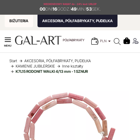
WEEKENDOWY RABAT
do - 24% kod: URLOP
00
DNI
16
GODZ.
:
49
MIN.
:
53
SEK.
BIŻUTERIA
AKCESORIA, PÓŁFABRYKATY, PUDEŁKA
PÓŁFABRYKATY
PLN
MENU
Start
AKCESORIA, PÓŁFABRYKATY, PUDEŁKA
KAMIENIE JUBILERSKIE
Inne kształty
K7L15 RODONIT WAŁKI 4/13 mm - 1 SZNUR