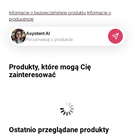
Informacje o bezpieczeństwie produktu
Informacje o
producencie
Asystent AI
P
o
r
o
z
m
a
w
i
a
j
o
p
r
o
d
u
k
c
i
e
Produkty, które mogą Cię
zainteresować
Ostatnio przeglądane produkty