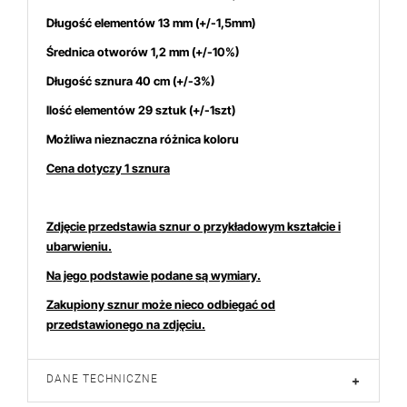
Długość elementów 13 mm (+/-1,5mm)
Średnica otworów 1,2 mm (+/-10%)
 interesują się
4
osoby.
Długość sznura 40 cm (+/-3%)
Ilość elementów 29 sztuk (+/-1szt)
Możliwa nieznaczna różnica koloru
Cena dotyczy 1 sznura
Zdjęcie przedstawia sznur o przykładowym kształcie i
ubarwieniu.
Na jego podstawie podane są wymiary.
Zakupiony sznur może nieco odbiegać od
przedstawionego na zdjęciu.
DANE TECHNICZNE
+