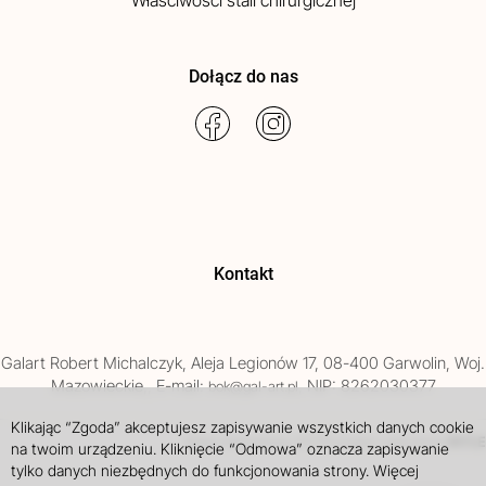
Dołącz do nas
Kontakt
Galart
Robert Michalczyk
,
Aleja Legionów 17
,
08-400
Garwolin
, Woj.
Mazowieckie
,
, E-mail:
, NIP: 8262030377
bok@gal-art.pl
Klikając “Zgoda” akceptujesz zapisywanie wszystkich danych cookie
Sklep internetowy SOTE
INTLE
projekt i wdrożenie
na twoim urządzeniu. Kliknięcie “Odmowa” oznacza zapisywanie
tylko danych niezbędnych do funkcjonowania strony. Więcej