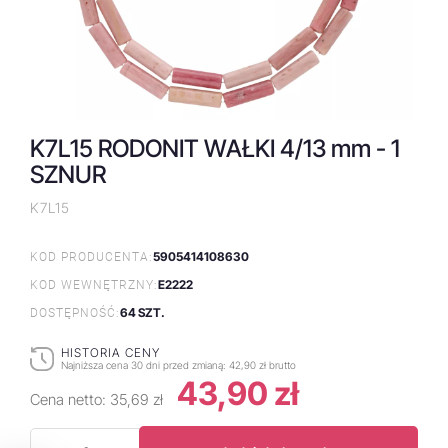
K7L15 RODONIT WAŁKI 4/13 mm - 1
SZNUR
K7L15
5905414108630
KOD PRODUCENTA:
E2222
KOD WEWNĘTRZNY:
64 SZT.
DOSTĘPNOŚĆ:
HISTORIA CENY
Najniższa cena 30 dni przed zmianą:
42,90 zł brutto
43,90 zł
Cena netto:
35,69 zł