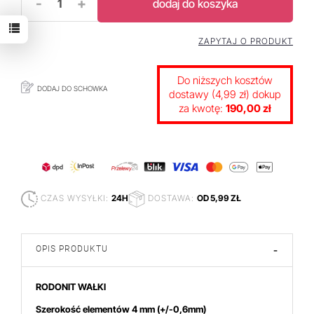
-
+
dodaj do koszyka
ZAPYTAJ O PRODUKT
Do niższych kosztów
DODAJ DO SCHOWKA
dostawy (4,99 zł) dokup
za kwotę:
190,00 zł
CZAS WYSYŁKI:
24H
DOSTAWA:
OD 5,99 ZŁ
OPIS PRODUKTU
-
RODONIT WAŁKI
Szerokość elementów 4
mm
(+/-0,6mm)