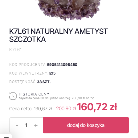
K7L61 NATURALNY AMETYST
SZCZOTKA
K7L61
5905414098450
KOD PRODUCENTA:
I215
KOD WEWNĘTRZNY:
38 SZT.
DOSTĘPNOŚĆ:
HISTORIA CENY
Najniższa cena 30 dni przed obniżką:
200,90 zł brutto
160,72 zł
200,90 zł
Cena netto:
130,67 zł
-
+
dodaj do koszyka