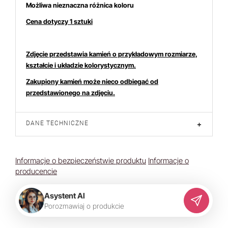
Możliwa nieznaczna różnica koloru
Cena dotyczy 1 sztuki
Zdjęcie przedstawia kamień o przykładowym rozmiarze,
kształcie i układzie kolorystycznym.
Zakupiony kamień może nieco odbiegać od
przedstawionego na zdjęciu.
DANE TECHNICZNE
+
Informacje o bezpieczeństwie produktu
Informacje o
producencie
Asystent AI
P
o
r
o
z
m
a
w
i
a
j
o
p
r
o
d
u
k
c
i
e