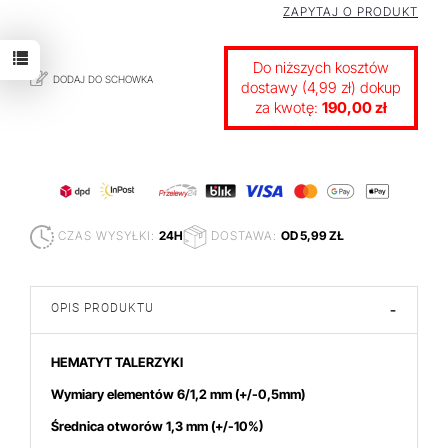
ZAPYTAJ O PRODUKT
Do niższych kosztów
DODAJ DO SCHOWKA
dostawy (4,99 zł) dokup
za kwotę:
190,00 zł
CZAS WYSYŁKI:
24H
DOSTAWA:
OD 5,99 ZŁ
OPIS PRODUKTU
-
HEMATYT TALERZYKI
Wymiary elementów 6/1,2
mm
(+/-0,5mm)
Średnica otworów 1,3 mm (+/-10%)