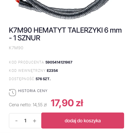
K7M90 HEMATYT TALERZYKI 6 mm
- 1 SZNUR
K7M90
5905414121967
KOD PRODUCENTA:
E2354
KOD WEWNĘTRZNY:
576 SZT.
DOSTĘPNOŚĆ:
HISTORIA CENY
17,90 zł
Cena netto:
14,55 zł
-
+
dodaj do koszyka