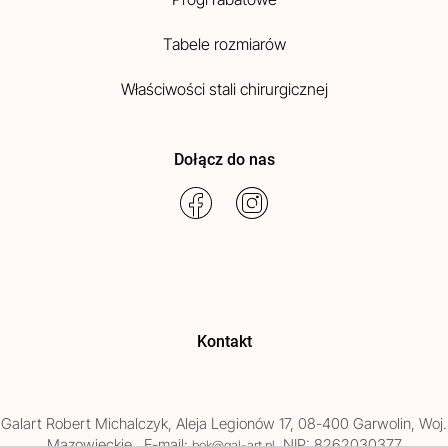
Tabele rozmiarów
Właściwości stali chirurgicznej
Dołącz do nas
Kontakt
Galart
Robert Michalczyk
,
Aleja Legionów 17
,
08-400
Garwolin
, Woj.
Mazowieckie
,
, E-mail:
, NIP: 8262030377
bok@gal-art.pl