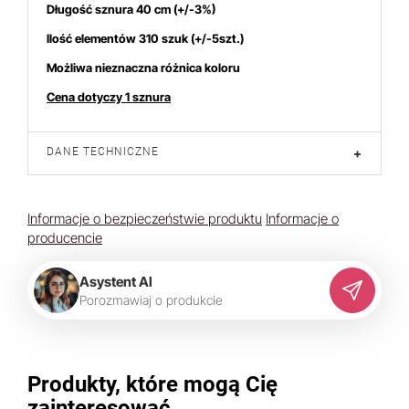
Długość sznura 40 cm (+/-3%)
Ilość elementów 310 szuk (+/-5szt.)
Możliwa nieznaczna różnica koloru
statnich 7 dniach produktem interesuje się
5
osób.
Cena dotyczy 1 sznura
DANE TECHNICZNE
+
Informacje o bezpieczeństwie produktu
Informacje o
producencie
Asystent AI
P
o
r
o
z
m
a
w
i
a
j
o
p
r
o
d
u
k
c
i
e
Produkty, które mogą Cię
zainteresować