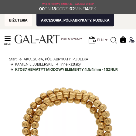
WEEKENDOWY RABAT
do - 24% kod: URLOP
00
DNI
18
GODZ.
:
02
MIN.
:
14
SEK.
BIŻUTERIA
AKCESORIA, PÓŁFABRYKATY, PUDEŁKA
PÓŁFABRYKATY
PLN
MENU
Start
AKCESORIA, PÓŁFABRYKATY, PUDEŁKA
KAMIENIE JUBILERSKIE
Inne kształty
K7O87 HEMATYT MIODOWY ELEMENTY 4,5/4 mm - 1 SZNUR