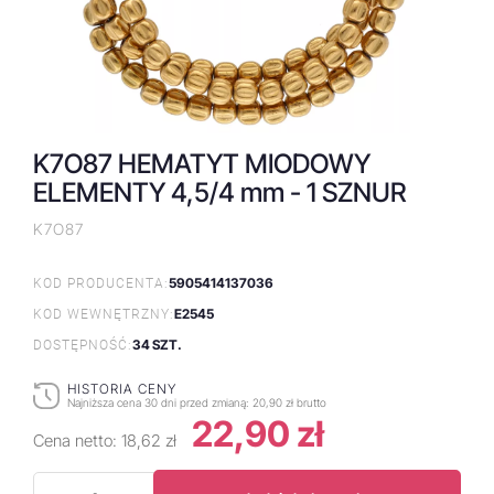
K7O87 HEMATYT MIODOWY
ELEMENTY 4,5/4 mm - 1 SZNUR
K7O87
5905414137036
KOD PRODUCENTA:
E2545
KOD WEWNĘTRZNY:
34 SZT.
DOSTĘPNOŚĆ:
HISTORIA CENY
Najniższa cena 30 dni przed zmianą:
20,90 zł brutto
22,90 zł
Cena netto:
18,62 zł