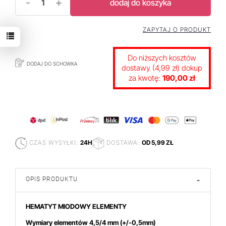
-
+
dodaj do koszyka
ZAPYTAJ O PRODUKT
Do niższych kosztów
DODAJ DO SCHOWKA
dostawy (4,99 zł) dokup
za kwotę:
190,00 zł
CZAS WYSYŁKI:
24H
DOSTAWA:
OD 5,99 ZŁ
OPIS PRODUKTU
-
HEMATYT MIODOWY ELEMENTY
Wymiary elementów 4,5/4
mm
(+/-0,5mm)