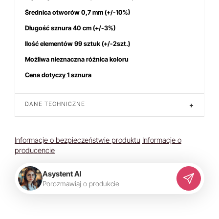
Średnica otworów 0,7 mm (+/-10%)
Długość sznura 40 cm (+/-3%)
Ilość elementów 99 sztuk (+/-2szt.)
Możliwa nieznaczna różnica koloru
Cena dotyczy 1 sznura
DANE TECHNICZNE
+
Informacje o bezpieczeństwie produktu
Informacje o
producencie
Asystent AI
P
o
r
o
z
m
a
w
i
a
j
o
p
r
o
d
u
k
c
i
e