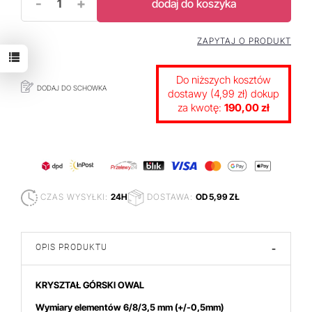
-
+
dodaj do koszyka
ZAPYTAJ O PRODUKT
Do niższych kosztów
DODAJ DO SCHOWKA
dostawy (4,99 zł) dokup
za kwotę:
190,00 zł
CZAS WYSYŁKI:
24H
DOSTAWA:
OD 5,99 ZŁ
OPIS PRODUKTU
-
KRYSZTAŁ GÓRSKI OWAL
Wymiary elementów 6/8/3,5
mm
(+/-0,5mm)