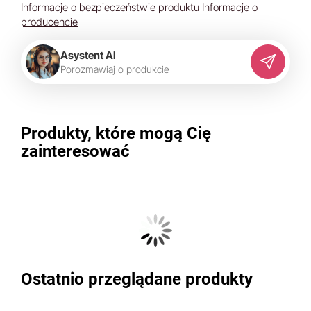
Informacje o bezpieczeństwie produktu
Informacje o
producencie
Asystent AI
P
o
r
o
z
m
a
w
i
a
j
o
p
r
o
d
u
k
c
i
e
Produkty, które mogą Cię
zainteresować
Ostatnio przeglądane produkty