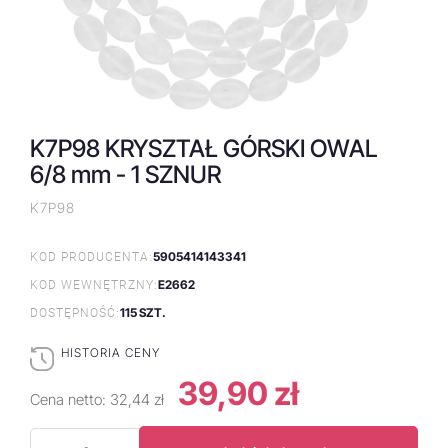
K7P98 KRYSZTAŁ GÓRSKI OWAL
6/8 mm - 1 SZNUR
K7P98
5905414143341
KOD PRODUCENTA:
E2662
KOD WEWNĘTRZNY:
115 SZT.
DOSTĘPNOŚĆ:
HISTORIA CENY
39,90 zł
Cena netto:
32,44 zł