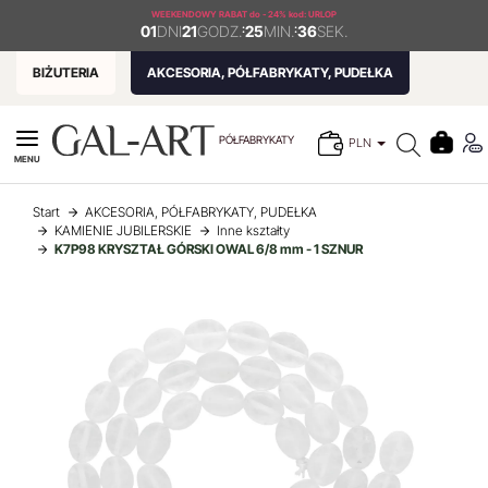
WEEKENDOWY RABAT
do - 24% kod: URLOP
01
DNI
21
GODZ.
:
25
MIN.
:
36
SEK.
BIŻUTERIA
AKCESORIA, PÓŁFABRYKATY, PUDEŁKA
PÓŁFABRYKATY
PLN
MENU
Start
AKCESORIA, PÓŁFABRYKATY, PUDEŁKA
KAMIENIE JUBILERSKIE
Inne kształty
K7P98 KRYSZTAŁ GÓRSKI OWAL 6/8 mm - 1 SZNUR