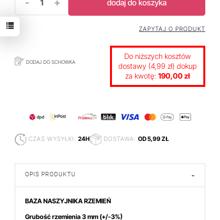
-
+
dodaj do koszyka
ZAPYTAJ O PRODUKT
Do niższych kosztów
DODAJ DO SCHOWKA
dostawy (4,99 zł) dokup
za kwotę:
190,00 zł
CZAS WYSYŁKI:
24H
DOSTAWA:
OD 5,99 ZŁ
OPIS PRODUKTU
-
BAZA NASZYJNIKA RZEMIEŃ
Grubość rzemienia 3 mm
(+/-3%)