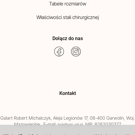
Tabele rozmiarów
Właściwości stali chirurgicznej
Dołącz do nas
Kontakt
Galart
Robert Michalczyk
,
Aleja Legionów 17
,
08-400
Garwolin
, Woj.
Mazowieckie
,
, E-mail:
, NIP: 8262030377
bok@gal-art.pl