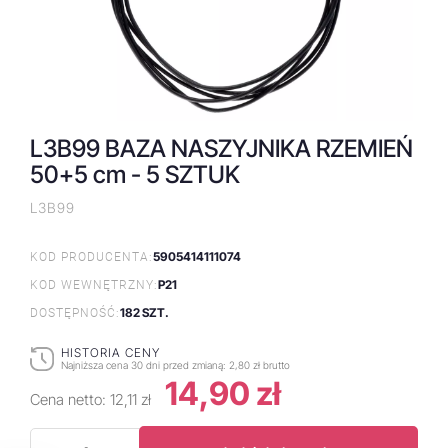
L3B99 BAZA NASZYJNIKA RZEMIEŃ
50+5 cm - 5 SZTUK
L3B99
5905414111074
KOD PRODUCENTA:
P21
KOD WEWNĘTRZNY:
182 SZT.
DOSTĘPNOŚĆ:
HISTORIA CENY
Najniższa cena 30 dni przed zmianą:
2,80 zł brutto
14,90 zł
Cena netto:
12,11 zł