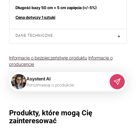
Długość bazy 50 cm + 5 cm zapięcia (+/-5%)
Cena dotyczy 1 sztuki
DANE TECHNICZNE
+
Informacje o bezpieczeństwie produktu
Informacje o
producencie
Asystent AI
P
o
r
o
z
m
a
w
i
a
j
o
p
r
o
d
u
k
c
i
e
Produkty, które mogą Cię
zainteresować