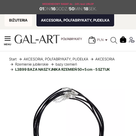
WEEKENDOWY RABAT
do - 24% kod: URLOP
01
DNI
16
GODZ.
:
50
MIN.
:
18
SEK.
BIŻUTERIA
AKCESORIA, PÓŁFABRYKATY, PUDEŁKA
PÓŁFABRYKATY
PLN
MENU
Start
AKCESORIA, PÓŁFABRYKATY, PUDEŁKA
AKCESORIA
Rzemienie jubilerskie
bazy rzemień
L3B99 BAZA NASZYJNIKA RZEMIEŃ 50+5 cm - 5 SZTUK