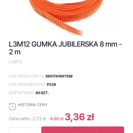
L3M12 GUMKA JUBILERSKA 8 mm -
2 m
L3M12
5901741997558
KOD PRODUCENTA:
P339
KOD WEWNĘTRZNY:
80 SZT.
DOSTĘPNOŚĆ:
HISTORIA CENY
3,36 zł
4,80 zł
Cena netto:
2,73 zł