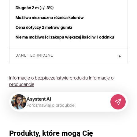
Długość 2 m
(+/-3%)
Możliwa nieznaczna różnica kolorów
Cena dotyczy 2 metrów gumki
Nie ma możliwości zakupu większej ilości w 1 odcinku
DANE TECHNICZNE
+
Informacje o bezpieczeństwie produktu
Informacje o
producencie
Asystent AI
P
o
r
o
z
m
a
w
i
a
j
o
p
r
o
d
u
k
c
i
e
Produkty, które mogą Cię