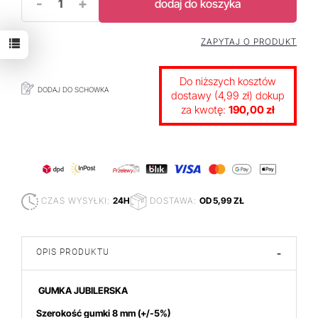
-
+
dodaj do koszyka
ZAPYTAJ O PRODUKT
Do niższych kosztów
DODAJ DO SCHOWKA
dostawy (4,99 zł) dokup
za kwotę:
190,00 zł
CZAS WYSYŁKI:
24H
DOSTAWA:
OD 5,99 ZŁ
OPIS PRODUKTU
-
GUMKA JUBILERSKA
Szerokość gumki
8 mm (+/-5%)