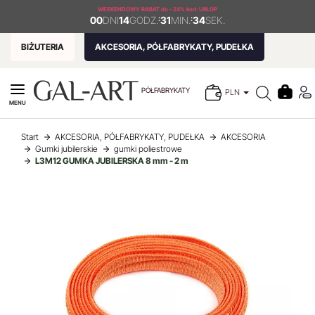
WEEKENDOWY RABAT
do - 24% kod: URLOP
00
DNI
14
GODZ.
:
31
MIN.
:
34
SEK.
BIŻUTERIA
AKCESORIA, PÓŁFABRYKATY, PUDEŁKA
PÓŁFABRYKATY
PLN
MENU
Start
AKCESORIA, PÓŁFABRYKATY, PUDEŁKA
AKCESORIA
Gumki jubilerskie
gumki poliestrowe
L3M12 GUMKA JUBILERSKA 8 mm - 2 m