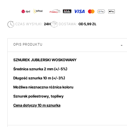
CZAS WYSYŁKI:
24H
DOSTAWA:
OD 5,99 ZŁ
OPIS PRODUKTU
-
SZNUREK JUBILERSKI WOSKOWANY
Śr
ednica sznurka 2 mm (+/-5%)
Długość sznurka 10 m (+/-3%)
Możliwa nieznaczna różnica koloru
Sznurek poliestrowy, topliwy
Cena dotyczy 10 m sznurka