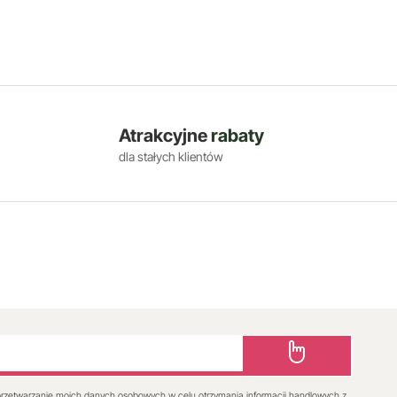
Atrakcyjne
rabaty
dla stałych klientów
rzetwarzanie moich danych osobowych w celu otrzymania informacji handlowych z