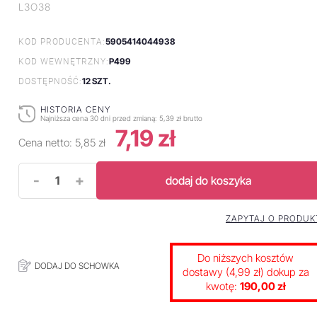
L3O38
5905414044938
KOD PRODUCENTA:
P499
KOD WEWNĘTRZNY:
12 SZT.
DOSTĘPNOŚĆ:
HISTORIA CENY
Najniższa cena 30 dni przed zmianą:
5,39 zł brutto
7,19 zł
Cena netto:
5,85 zł
-
+
dodaj do koszyka
ZAPYTAJ O PRODUK
Do niższych kosztów
DODAJ DO SCHOWKA
dostawy (4,99 zł) dokup za
kwotę:
190,00 zł