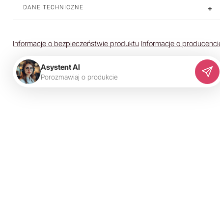
DANE TECHNICZNE
+
Informacje o bezpieczeństwie produktu
Informacje o producenci
Asystent AI
P
o
r
o
z
m
a
w
i
a
j
o
p
r
o
d
u
k
c
i
e