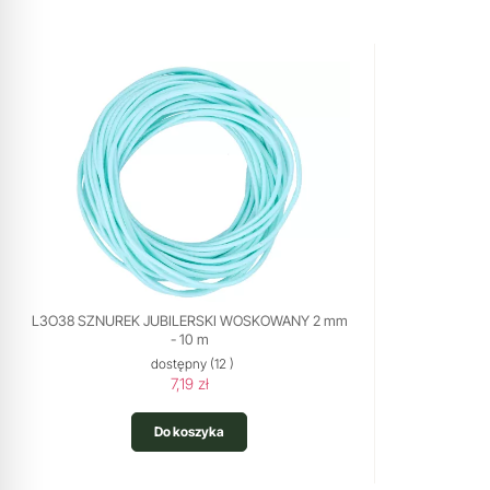
L3O38 SZNUREK JUBILERSKI WOSKOWANY 2 mm
- 10 m
dostępny
(12 )
7,19 zł
Do koszyka