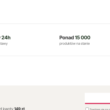
w
24h
Ponad
15 000
stawy
produktów na stanie
od kwoty
149 zł
.
Zgadzam się na p