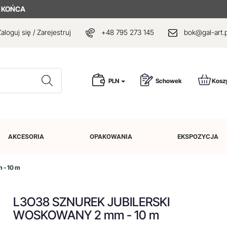
 KOŃCA
aloguj się / Zarejestruj
+48 795 273 145
bok@gal-art.p
Wyszukaj
PLN
Schowek
Kosz
AKCESORIA
OPAKOWANIA
EKSPOZYCJA
- 10 m
L3O38 SZNUREK JUBILERSKI
WOSKOWANY 2 mm - 10 m