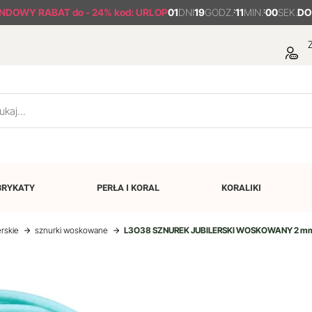
NDOWY RABAT
do - 24% kod: URLOP
01
DNI
19
GODZ.
:
10
MIN.
:
59
SEK.
DO
Z
BRYKATY
PERŁA I
KORAL
KORALIKI
erskie
sznurki woskowane
L3O38 SZNUREK JUBILERSKI WOSKOWANY 2 mm 