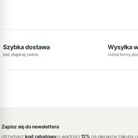
Szybka
dostawa
Wysyłka 
bez zbędnej zwłoki
różne formy do
Zapisz się do newslettera
otrzymasz
kod
rabatowy
o wartości
12
%
na pierwsze zakupy 