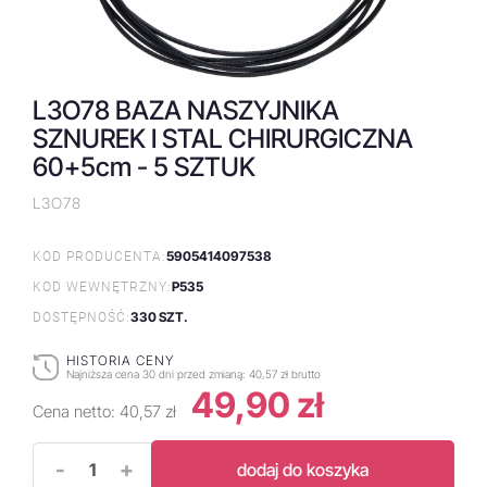
L3O78 BAZA NASZYJNIKA
SZNUREK I STAL CHIRURGICZNA
60+5cm - 5 SZTUK
L3O78
5905414097538
KOD PRODUCENTA:
P535
KOD WEWNĘTRZNY:
330 SZT.
DOSTĘPNOŚĆ:
HISTORIA CENY
Najniższa cena 30 dni przed zmianą:
40,57 zł brutto
49,90 zł
Cena netto:
40,57 zł
-
+
dodaj do koszyka