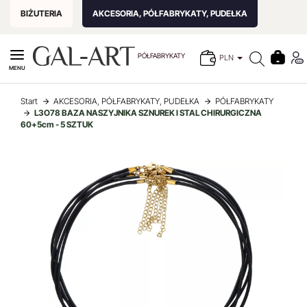
BIŻUTERIA
AKCESORIA, PÓŁFABRYKATY, PUDEŁKA
PÓŁFABRYKATY
PLN
MENU
Start
AKCESORIA, PÓŁFABRYKATY, PUDEŁKA
PÓŁFABRYKATY
L3O78 BAZA NASZYJNIKA SZNUREK I STAL CHIRURGICZNA
60+5cm - 5 SZTUK