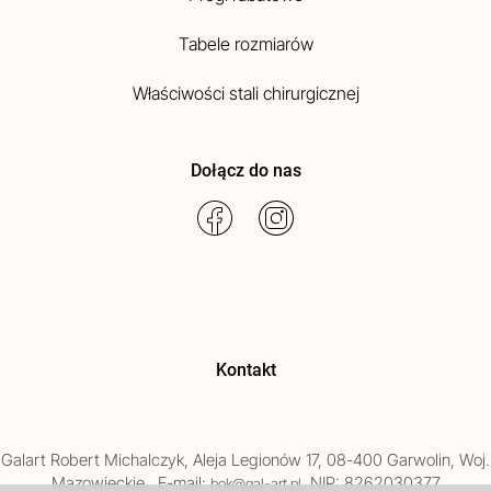
Tabele rozmiarów
Właściwości stali chirurgicznej
Dołącz do nas
Kontakt
Galart
Robert Michalczyk
,
Aleja Legionów 17
,
08-400
Garwolin
, Woj.
Mazowieckie
,
, E-mail:
, NIP: 8262030377
bok@gal-art.pl