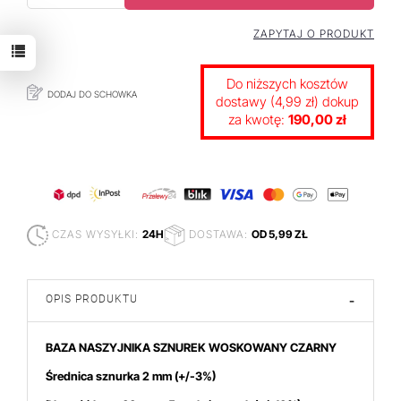
ZAPYTAJ O PRODUKT
Do niższych kosztów
DODAJ DO SCHOWKA
dostawy (4,99 zł) dokup
za kwotę:
190,00 zł
CZAS WYSYŁKI:
24H
DOSTAWA:
OD 5,99 ZŁ
OPIS PRODUKTU
-
BAZA NASZYJNIKA SZNUREK WOSKOWANY CZARNY
Średnica sznurka 2 mm
(+/-3%)