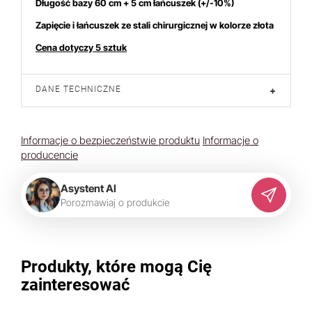
Długość bazy 60 cm + 5 cm łańcuszek (+/-10%)
Zapięcie i łańcuszek ze stali chirurgicznej w kolorze złota
Cena dotyczy 5 sztuk
DANE TECHNICZNE
+
Informacje o bezpieczeństwie produktu
Informacje o
producencie
Asystent AI
P
o
r
o
z
m
a
w
i
a
j
o
p
r
o
d
u
k
c
i
e
Produkty, które mogą Cię
zainteresować