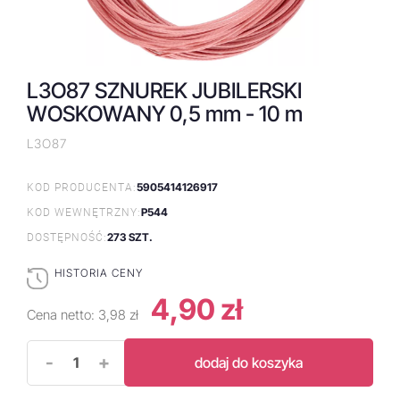
L3O87 SZNUREK JUBILERSKI
WOSKOWANY 0,5 mm - 10 m
L3O87
5905414126917
KOD PRODUCENTA:
P544
KOD WEWNĘTRZNY:
273 SZT.
DOSTĘPNOŚĆ:
HISTORIA CENY
4,90 zł
Cena netto:
3,98 zł
-
+
dodaj do koszyka