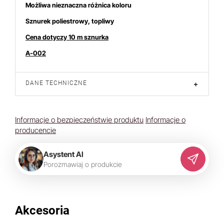
Możliwa nieznaczna różnica koloru
Sznurek poliestrowy, topliwy
Cena dotyczy 10 m sznurka
A-002
DANE TECHNICZNE
+
Informacje o bezpieczeństwie produktu
Informacje o
producencie
Asystent AI
P
o
r
o
z
m
a
w
i
a
j
o
p
r
o
d
u
k
c
i
e
Akcesoria