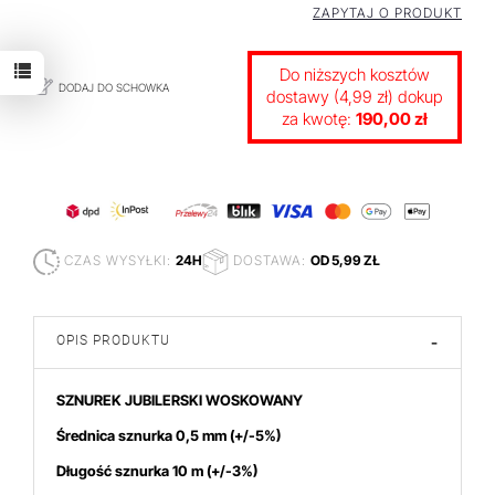
ZAPYTAJ O PRODUKT
Do niższych kosztów
DODAJ DO SCHOWKA
dostawy (4,99 zł) dokup
za kwotę:
190,00 zł
CZAS WYSYŁKI:
24H
DOSTAWA:
OD 5,99 ZŁ
OPIS PRODUKTU
-
SZNUREK JUBILERSKI WOSKOWANY
Śr
ednica sznurka 0,5 mm (+/-5%)
Długość sznurka 10 m (+/-3%)