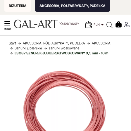
BIŻUTERIA
AKCESORIA, PÓŁFABRYKATY, PUDEŁKA
PÓŁFABRYKATY
PLN
MENU
Start
AKCESORIA, PÓŁFABRYKATY, PUDEŁKA
AKCESORIA
Sznurki jubilerskie
sznurki woskowane
L3O87 SZNUREK JUBILERSKI WOSKOWANY 0,5 mm - 10 m