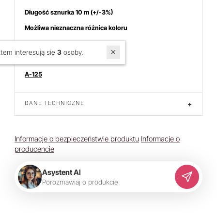
Długość sznurka 10 m (+/-3%)
Możliwa nieznaczna różnica koloru
Sznurek poliestrowy, topliwy
W ostatnich 7 dniach produktem interesują się
3
osoby.
Cena dotyczy 10 m sznurka
A-125
DANE TECHNICZNE
+
Informacje o bezpieczeństwie produktu
Informacje o
producencie
Asystent AI
P
o
r
o
z
m
a
w
i
a
j
o
p
r
o
d
u
k
c
i
e