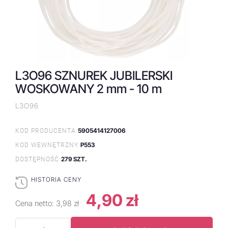
L3O96 SZNUREK JUBILERSKI
WOSKOWANY 2 mm - 10 m
L3O96
5905414127006
KOD PRODUCENTA:
P553
KOD WEWNĘTRZNY:
279 SZT.
DOSTĘPNOŚĆ:
HISTORIA CENY
4,90 zł
Cena netto:
3,98 zł