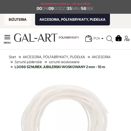
WEEKENDOWY RABAT
do - 24% kod: URLOP
00
DNI
09
GODZ.
:
35
MIN.
:
55
SEK.
BIŻUTERIA
AKCESORIA, PÓŁFABRYKATY, PUDEŁKA
PÓŁFABRYKATY
PLN
MENU
Start
AKCESORIA, PÓŁFABRYKATY, PUDEŁKA
AKCESORIA
Sznurki jubilerskie
sznurki woskowane
L3O96 SZNUREK JUBILERSKI WOSKOWANY 2 mm - 10 m