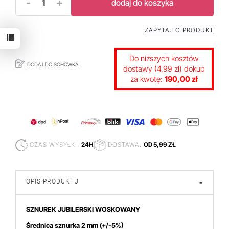
-
+
dodaj do koszyka
ZAPYTAJ O PRODUKT
Do niższych kosztów
DODAJ DO SCHOWKA
dostawy (4,99 zł) dokup
za kwotę:
190,00 zł
CZAS WYSYŁKI:
24H
DOSTAWA:
OD 5,99 ZŁ
OPIS PRODUKTU
-
SZNUREK JUBILERSKI WOSKOWANY
Śr
ednica sznurka 2 mm (+/-5%)