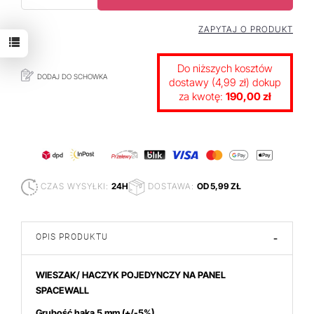
ZAPYTAJ O PRODUKT
Do niższych kosztów
DODAJ DO SCHOWKA
dostawy (4,99 zł) dokup
za kwotę:
190,00 zł
CZAS WYSYŁKI:
24H
DOSTAWA:
OD 5,99 ZŁ
OPIS PRODUKTU
-
WIESZAK/ HACZYK POJEDYNCZY NA PANEL
SPACEWALL
Grubość haka
5 mm (+/-5%)