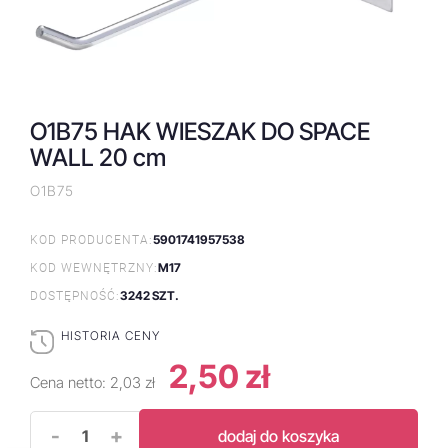
O1B75 HAK WIESZAK DO SPACE
WALL 20 cm
O1B75
5901741957538
KOD PRODUCENTA:
M17
KOD WEWNĘTRZNY:
3242 SZT.
DOSTĘPNOŚĆ:
HISTORIA CENY
2,50 zł
Cena netto:
2,03 zł
-
+
dodaj do koszyka