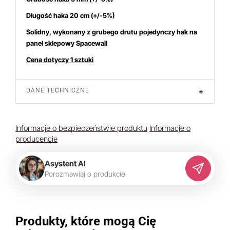
Długość haka 20 cm
(+/-5%)
Solidny, wykonany z grubego drutu pojedynczy hak na
panel sklepowy Spacewall
h 7 dniach produktem interesuje się
7
osób.
Cena dotyczy 1 sztuki
DANE TECHNICZNE
+
Informacje o bezpieczeństwie produktu
Informacje o
producencie
Asystent AI
P
o
r
o
z
m
a
w
i
a
j
o
p
r
o
d
u
k
c
i
e
Produkty, które mogą Cię