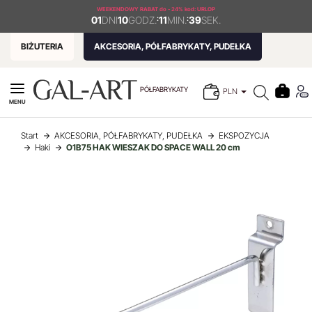
WEEKENDOWY RABAT
do - 24% kod: URLOP
01
DNI
10
GODZ.
:
11
MIN.
:
39
SEK.
BIŻUTERIA
AKCESORIA, PÓŁFABRYKATY, PUDEŁKA
PÓŁFABRYKATY
PLN
MENU
Start
AKCESORIA, PÓŁFABRYKATY, PUDEŁKA
EKSPOZYCJA
Haki
O1B75 HAK WIESZAK DO SPACE WALL 20 cm