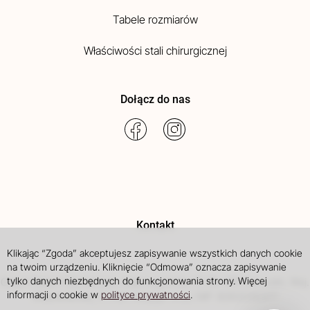
Tabele rozmiarów
Właściwości stali chirurgicznej
Dołącz do nas
Kontakt
Klikając “Zgoda” akceptujesz zapisywanie wszystkich danych cookie
na twoim urządzeniu. Kliknięcie “Odmowa” oznacza zapisywanie
tylko danych niezbędnych do funkcjonowania strony. Więcej
Galart
Robert Michalczyk
,
Aleja Legionów 17
,
08-400
Garwolin
, Woj.
informacji o cookie w
polityce prywatności
.
Mazowieckie
,
, E-mail:
, NIP: 8262030377
bok@gal-art.pl