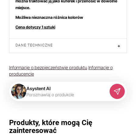
można traktować ją jako kuferek i przenosić w dowolne
miejsce.
Możliwa nieznaczna różnica kolorów
Cena dotyczy 1 sztuki
DANE TECHNICZNE
+
Informacje o bezpieczeństwie produktu
Informacje o
producencie
Asystent AI
P
o
r
o
z
m
a
w
i
a
j
o
p
r
o
d
u
k
c
i
e
Produkty, które mogą Cię
zainteresować