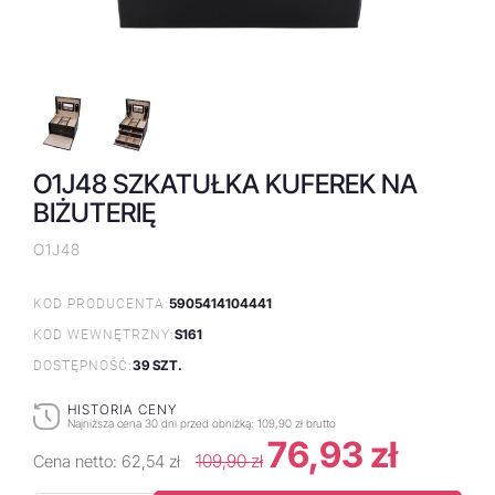
O1J48 SZKATUŁKA KUFEREK NA
BIŻUTERIĘ
O1J48
5905414104441
KOD PRODUCENTA:
S161
KOD WEWNĘTRZNY:
39 SZT.
DOSTĘPNOŚĆ:
HISTORIA CENY
Najniższa cena 30 dni przed obniżką:
109,90 zł brutto
76,93 zł
109,90 zł
Cena netto:
62,54 zł