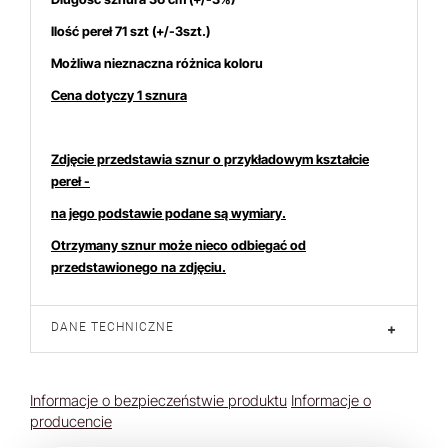
Ilość pereł 71 szt (+/-3szt.)
Możliwa nieznaczna różnica koloru
Cena dotyczy 1 sznura
ich 7 dniach produktem interesują się
4
osoby.
Zdjęcie przedstawia sznur o przykładowym kształcie
pereł -
na jego podstawie podane są wymiary.
Otrzymany sznur może nieco odbiegać od
przedstawionego na zdjęciu.
DANE TECHNICZNE
+
Informacje o bezpieczeństwie produktu
Informacje o
producencie