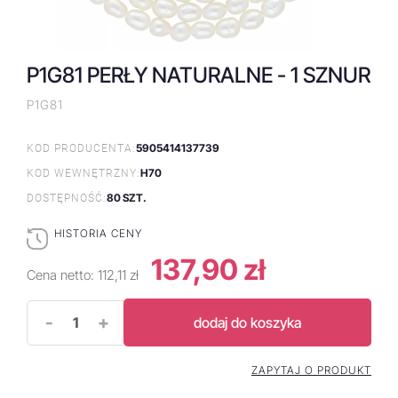
P1G81 PERŁY NATURALNE - 1 SZNUR
P1G81
5905414137739
KOD PRODUCENTA:
H70
KOD WEWNĘTRZNY:
80 SZT.
DOSTĘPNOŚĆ:
HISTORIA CENY
137,90 zł
Cena netto:
112,11 zł
-
+
dodaj do koszyka
ZAPYTAJ O PRODUKT