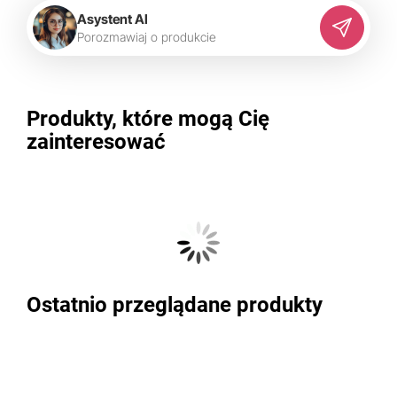
Asystent AI
P
o
r
o
z
m
a
w
i
a
j
o
p
r
o
d
u
k
c
i
e
Produkty, które mogą Cię
zainteresować
Ostatnio przeglądane produkty