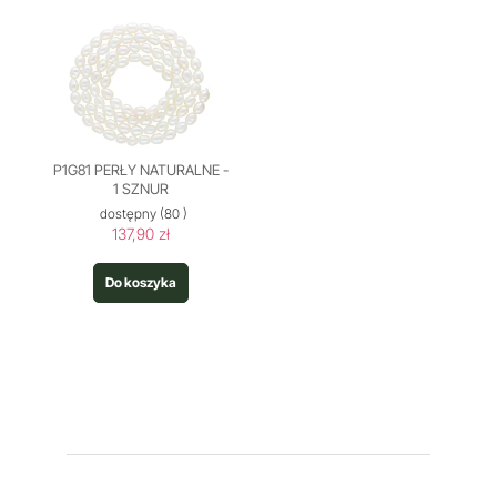
P1G81 PERŁY NATURALNE -
1 SZNUR
dostępny
(80 )
137,90 zł
Do koszyka