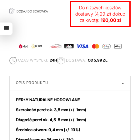
Do niższych kosztów
DODAJ DO SCHOWKA
dostawy (4,99 zł) dokup
za kwotę:
190,00 zł
CZAS WYSYŁKI:
24H
DOSTAWA:
OD 5,99 ZŁ
OPIS PRODUKTU
-
PERŁY NATURALNE HODOWLANE
Szerokość pereł ok. 3,5
mm
(+/-1mm)
Długość pereł ok. 4,5-5 mm (+/-1mm)
Średnica otworu 0,4 mm (+/-10%)
Długość sznura 36 cm (+/-3%)