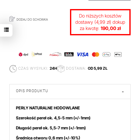
Do niższych kosztów
DODAJ DO SCHOWKA
dostawy (4,99 zł) dokup
za kwotę:
190,00 zł
CZAS WYSYŁKI:
24H
DOSTAWA:
OD 5,99 ZŁ
OPIS PRODUKTU
-
PERŁY NATURALNE HODOWLANE
Szerokość pereł ok. 4,5-5
mm
(+/-1mm)
Długość pereł ok. 5,5-7 mm (+/-1mm)
Średnica otworu 0,6 mm (+/-10%)