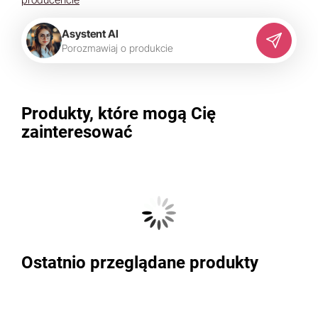
Asystent AI
P
o
r
o
z
m
a
w
i
a
j
o
p
r
o
d
u
k
c
i
e
Produkty, które mogą Cię
zainteresować
Ostatnio przeglądane produkty