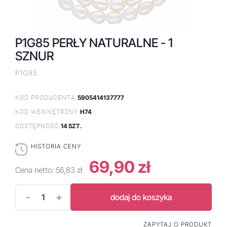
P1G85 PERŁY NATURALNE - 1
SZNUR
P1G85
5905414137777
KOD PRODUCENTA:
H74
KOD WEWNĘTRZNY:
14 SZT.
DOSTĘPNOŚĆ:
HISTORIA CENY
69,90 zł
Cena netto:
56,83 zł
-
+
dodaj do koszyka
ZAPYTAJ O PRODUKT