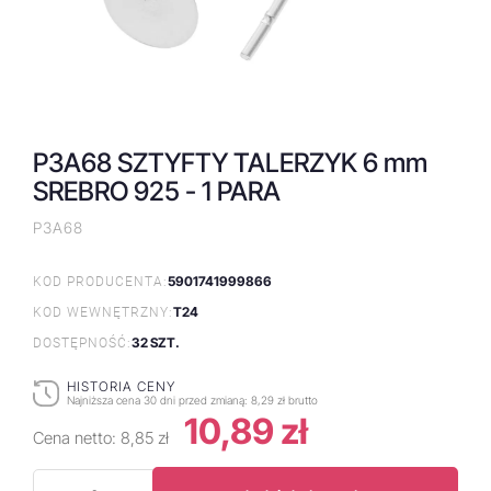
P3A68 SZTYFTY TALERZYK 6 mm
SREBRO 925 - 1 PARA
P3A68
5901741999866
KOD PRODUCENTA:
T24
KOD WEWNĘTRZNY:
32 SZT.
DOSTĘPNOŚĆ:
HISTORIA CENY
Najniższa cena 30 dni przed zmianą:
8,29 zł brutto
10,89 zł
Cena netto:
8,85 zł