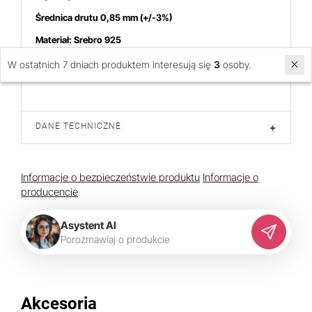
Średnica drutu 0,85 mm
(+/-3%)
Materiał: Srebro 925
Cena dotyczy 1 pary
W ostatnich 7 dniach produktem interesują się
3
osoby.
DANE TECHNICZNE
+
Informacje o bezpieczeństwie produktu
Informacje o
producencie
Asystent AI
P
o
r
o
z
m
a
w
i
a
j
o
p
r
o
d
u
k
c
i
e
Akcesoria