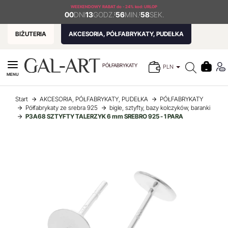
WEEKENDOWY RABAT
do - 24% kod: URLOP
00
DNI
13
GODZ.
:
56
MIN.
:
58
SEK.
BIŻUTERIA
AKCESORIA, PÓŁFABRYKATY, PUDEŁKA
PÓŁFABRYKATY
PLN
MENU
Start
AKCESORIA, PÓŁFABRYKATY, PUDEŁKA
PÓŁFABRYKATY
Półfabrykaty ze srebra 925
bigle, sztyfty, bazy kolczyków, baranki
P3A68 SZTYFTY TALERZYK 6 mm SREBRO 925 - 1 PARA