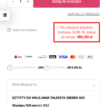
-
+
dodaj do koszyka
ZAPYTAJ O PRODUKT
Do niższych kosztów
DODAJ DO SCHOWKA
dostawy (4,99 zł) dokup
za kwotę:
190,00 zł
CZAS WYSYŁKI:
24H
DOSTAWA:
OD 5,99 ZŁ
OPIS PRODUKTU
-
SZTYFTY DO WKLEJANIA TALERZYK SREBRO 925
Wymiary 11/6 m
m (+/-3%)