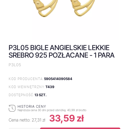
P3L05 BIGLE ANGIELSKIE LEKKIE
SREBRO 925 POZŁACANE - 1 PARA
P3L05
5905414090584
KOD PRODUCENTA:
T439
KOD WEWNĘTRZNY:
13 SZT.
DOSTĘPNOŚĆ:
HISTORIA CENY
Najniższa cena 30 dni przed obniżką:
40,99 zł brutto
33,59 zł
Cena netto:
27,31 zł