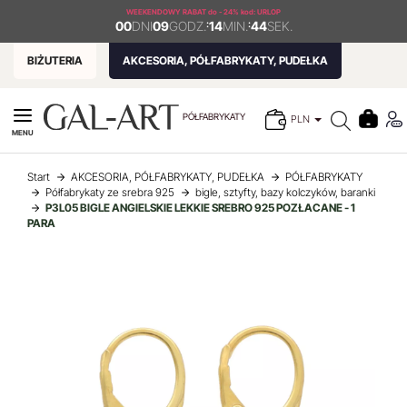
WEEKENDOWY RABAT
do - 24% kod: URLOP
00
DNI
09
GODZ.
:
14
MIN.
:
44
SEK.
BIŻUTERIA
AKCESORIA, PÓŁFABRYKATY, PUDEŁKA
PÓŁFABRYKATY
PLN
MENU
Start
AKCESORIA, PÓŁFABRYKATY, PUDEŁKA
PÓŁFABRYKATY
Półfabrykaty ze srebra 925
bigle, sztyfty, bazy kolczyków, baranki
P3L05 BIGLE ANGIELSKIE LEKKIE SREBRO 925 POZŁACANE - 1
PARA