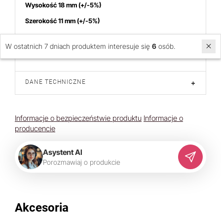
Wysokość 18 m
m (+/-5%)
Szerokość 11 mm (+/-5%)
Materiał: srebro 925 pozłacane
W ostatnich 7 dniach produktem interesuje się
6
osób.
Cena dotyczy 1 pary
DANE TECHNICZNE
+
Informacje o bezpieczeństwie produktu
Informacje o
producencie
Asystent AI
P
o
r
o
z
m
a
w
i
a
j
o
p
r
o
d
u
k
c
i
e
Akcesoria