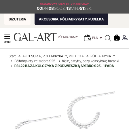
WEEKENDOWY RABAT
do - 24% kod: URLOP
00
DNI
08
GODZ.
:
13
MIN.
:
51
SEK.
BIŻUTERIA
AKCESORIA, PÓŁFABRYKATY, PUDEŁKA
PÓŁFABRYKATY
PLN
MENU
Start
AKCESORIA, PÓŁFABRYKATY, PUDEŁKA
PÓŁFABRYKATY
Półfabrykaty ze srebra 925
bigle, sztyfty, bazy kolczyków, baranki
P3L22 BAZA KOLCZYKA Z PODWIESZKĄ SREBRO 925 - 1 PARA