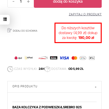
-
+
dodaj do koszyka
ZAPYTAJ O PRODUKT
Do niższych kosztów
DODAJ DO SCHOWKA
dostawy (4,99 zł) dokup
za kwotę:
190,00 zł
CZAS WYSYŁKI:
24H
DOSTAWA:
OD 5,99 ZŁ
OPIS PRODUKTU
-
BAZA KOLCZYKA Z PODWIESZKĄ SREBRO 925