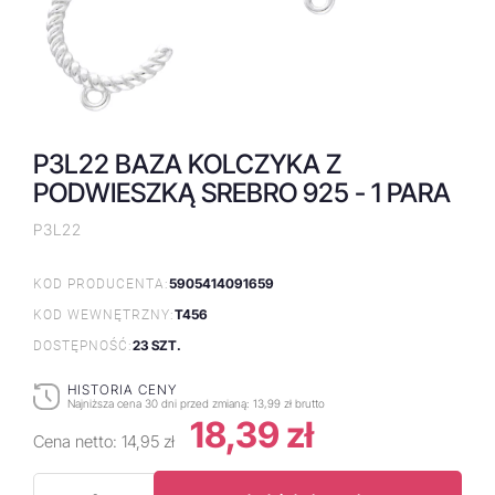
P3L22 BAZA KOLCZYKA Z
PODWIESZKĄ SREBRO 925 - 1 PARA
P3L22
5905414091659
KOD PRODUCENTA:
T456
KOD WEWNĘTRZNY:
23 SZT.
DOSTĘPNOŚĆ:
HISTORIA CENY
Najniższa cena 30 dni przed zmianą:
13,99 zł brutto
18,39 zł
Cena netto:
14,95 zł