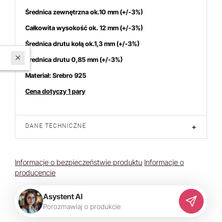
Średnica zewnętrzna ok.10 mm (+/-3%)
Całkowita wysokość ok. 12 mm (+/-3%)
Średnica drutu kołą ok.1,3 mm (+/-3%)
W ostatnich 7 dniach produktem interesuje się
7
osób.
Średnica drutu 0,85 mm (+/-3%)
Materiał: Srebro 925
Cena dotyczy 1 pary
DANE TECHNICZNE
+
Informacje o bezpieczeństwie produktu
Informacje o
producencie
Asystent AI
P
o
r
o
z
m
a
w
i
a
j
o
p
r
o
d
u
k
c
i
e