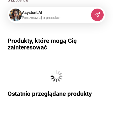
producencie
Asystent AI
P
o
r
o
z
m
a
w
i
a
j
o
p
r
o
d
u
k
c
i
e
Produkty, które mogą Cię
zainteresować
Ostatnio przeglądane produkty