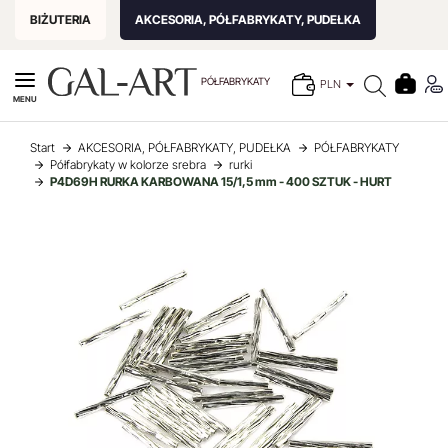
BIŻUTERIA
AKCESORIA, PÓŁFABRYKATY, PUDEŁKA
PÓŁFABRYKATY
PLN
MENU
Start
AKCESORIA, PÓŁFABRYKATY, PUDEŁKA
PÓŁFABRYKATY
Półfabrykaty w kolorze srebra
rurki
P4D69H RURKA KARBOWANA 15/1,5 mm - 400 SZTUK - HURT