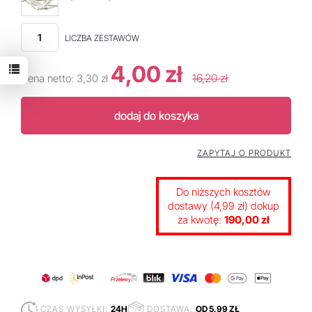
LICZBA ZESTAWÓW
4,00 zł
16,20 zł
Cena netto:
3,30 zł
dodaj do koszyka
ZAPYTAJ O PRODUKT
Do niższych kosztów
dostawy (4,99 zł) dokup
za kwotę:
190,00 zł
CZAS WYSYŁKI:
24H
DOSTAWA:
OD 5,99 ZŁ