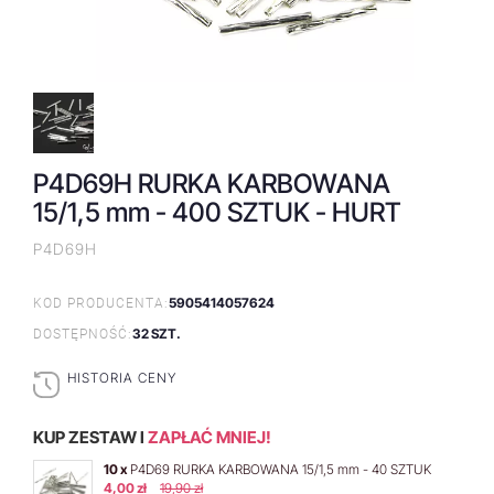
P4D69H RURKA KARBOWANA
15/1,5 mm - 400 SZTUK - HURT
P4D69H
5905414057624
KOD PRODUCENTA:
32 SZT.
DOSTĘPNOŚĆ:
HISTORIA CENY
KUP ZESTAW I
ZAPŁAĆ MNIEJ!
10 x
P4D69 RURKA KARBOWANA 15/1,5 mm - 40 SZTUK
4,00 zł
19,90 zł