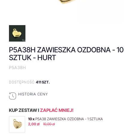
P5A38H ZAWIESZKA OZDOBNA - 10
SZTUK - HURT
P5A38H
411 SZT.
DOSTĘPNOŚĆ:
HISTORIA CENY
KUP ZESTAW I
ZAPŁAĆ MNIEJ!
10 x
P5A38 ZAWIESZKA OZDOBNA - 1 SZTUKA
2,00 zł
10,00 zł