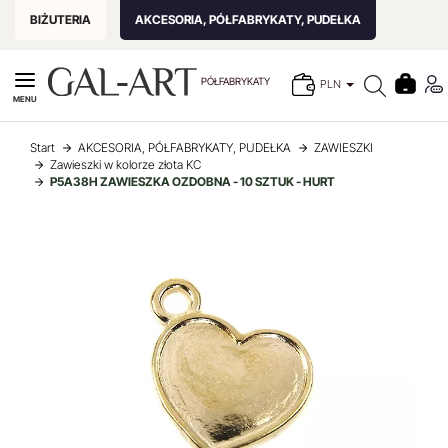
BIŻUTERIA
AKCESORIA, PÓŁFABRYKATY, PUDEŁKA
PÓŁFABRYKATY
PLN
MENU
Start
AKCESORIA, PÓŁFABRYKATY, PUDEŁKA
ZAWIESZKI
Zawieszki w kolorze złota KC
P5A38H ZAWIESZKA OZDOBNA - 10 SZTUK - HURT