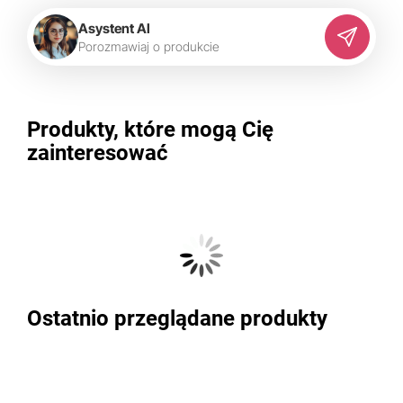
Asystent AI
P
o
r
o
z
m
a
w
i
a
j
o
p
r
o
d
u
k
c
i
e
Produkty, które mogą Cię
zainteresować
Ostatnio przeglądane produkty