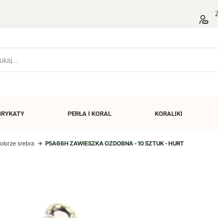
Z
BRYKATY
PERŁA I
KORAL
KORALIKI
olorze srebra
P5A66H ZAWIESZKA OZDOBNA - 10 SZTUK - HURT