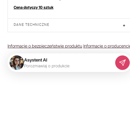
Cena dotyczy 10 sztuk
DANE TECHNICZNE
+
Informacje o bezpieczeństwie produktu
Informacje o producenci
Asystent AI
P
o
r
o
z
m
a
w
i
a
j
o
p
r
o
d
u
k
c
i
e