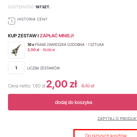
197 SZT.
DOSTĘPNOŚĆ:
HISTORIA CENY
KUP ZESTAW I
ZAPŁAĆ MNIEJ!
10 x
P5A66 ZAWIESZKA OZDOBNA - 1 SZTUKA
2,00 zł
10,00 zł
LICZBA ZESTAWÓW
2,00 zł
8,10 zł
Cena netto:
1,60 zł
dodaj do koszyka
ZAPYTAJ O PRODUK
Do niższych kosztów