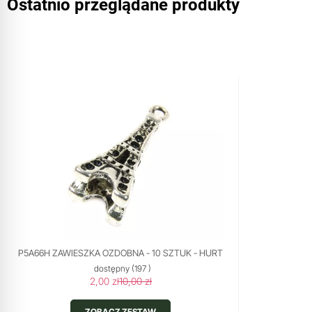
Ostatnio przeglądane produkty
P5A66H ZAWIESZKA OZDOBNA - 10 SZTUK - HURT
dostępny
(197 )
2,00 zł
10,00 zł
ZOBACZ ZESTAW