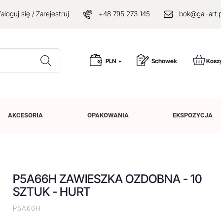
aloguj się / Zarejestruj
+48 795 273 145
bok@gal-art.p
Wyszukaj
PLN
Schowek
Kosz
AKCESORIA
OPAKOWANIA
EKSPOZYCJA
P5A66H ZAWIESZKA OZDOBNA - 10
SZTUK - HURT
P5A66H