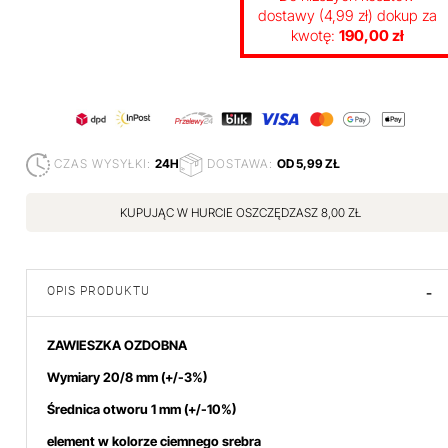
dostawy (4,99 zł) dokup za
kwotę:
190,00 zł
CZAS WYSYŁKI:
24H
DOSTAWA:
OD 5,99 ZŁ
KUPUJĄC W HURCIE OSZCZĘDZASZ 8,00 ZŁ
OPIS PRODUKTU
-
ZAWIESZKA OZDOBNA
Wymiary 20/8 mm (+/-3%)
Średnica otworu 1 mm (+/-10%)
element w kolorze ciemnego srebra