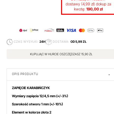
dostawy (4,99 zł) dokup za
kwotę:
190,00 zł
CZAS WYSYŁKI:
24H
DOSTAWA:
OD 5,99 ZŁ
KUPUJĄC W HURCIE OSZCZĘDZASZ 15,90 ZŁ
OPIS PRODUKTU
-
ZAPIĘCIE KARABIŃCZYK
Wymiary zapięcia 12/4,5 mm
(+/-3%)
Szerokość otworu 1 mm (+/-10%)
Element w kolorze złota 2