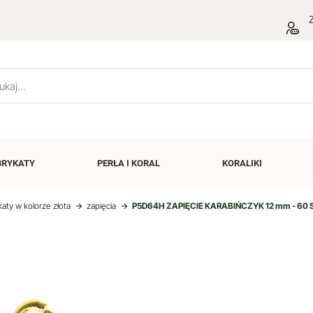
Z
BRYKATY
PERŁA I
KORAL
KORALIKI
katy w kolorze złota
zapięcia
P5D64H ZAPIĘCIE KARABIŃCZYK 12 mm - 60 