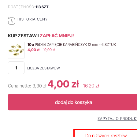
113 SZT.
DOSTĘPNOŚĆ:
HISTORIA CENY
KUP ZESTAW I
ZAPŁAĆ MNIEJ!
10 x
P5D64 ZAPIĘCIE KARABIŃCZYK 12 mm - 6 SZTUK
4,00 zł
19,90 zł
LICZBA ZESTAWÓW
4,00 zł
16,20 zł
Cena netto:
3,30 zł
dodaj do koszyka
ZAPYTAJ O PRODUK
Do niższych kosztów