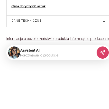
Cena dotyczy 60 sztuk
DANE TECHNICZNE
+
Informacje o bezpieczeństwie produktu
Informacje o producenci
Asystent AI
P
o
r
o
z
m
a
w
i
a
j
o
p
r
o
d
u
k
c
i
e