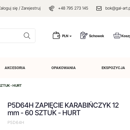
aloguj się / Zarejestruj
+48 795 273 145
bok@gal-art.p
Wyszukaj
PLN
Schowek
Kosz
AKCESORIA
OPAKOWANIA
EKSPOZYCJA
SZTUK - HURT
P5D64H ZAPIĘCIE KARABIŃCZYK 12
mm - 60 SZTUK - HURT
P5D64H