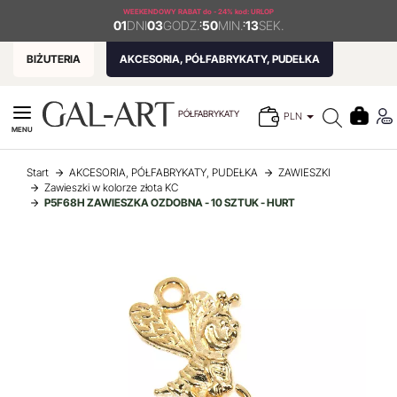
WEEKENDOWY RABAT
do - 24% kod: URLOP
01
DNI
03
GODZ.
:
50
MIN.
:
13
SEK.
BIŻUTERIA
AKCESORIA, PÓŁFABRYKATY, PUDEŁKA
PÓŁFABRYKATY
PLN
MENU
Start
AKCESORIA, PÓŁFABRYKATY, PUDEŁKA
ZAWIESZKI
Zawieszki w kolorze złota KC
P5F68H ZAWIESZKA OZDOBNA - 10 SZTUK - HURT