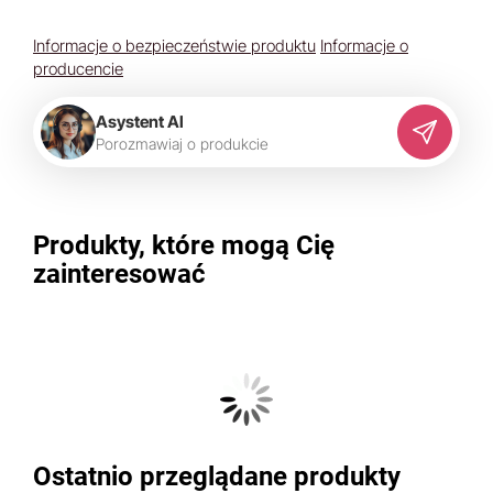
Informacje o bezpieczeństwie produktu
Informacje o
producencie
Asystent AI
P
o
r
o
z
m
a
w
i
a
j
o
p
r
o
d
u
k
c
i
e
Produkty, które mogą Cię
zainteresować
Ostatnio przeglądane produkty