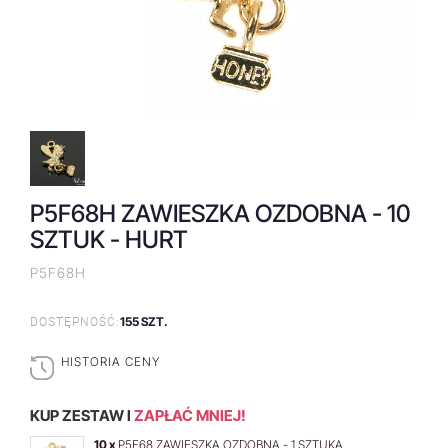
P5F68H ZAWIESZKA OZDOBNA - 10
SZTUK - HURT
P5F68H
155 SZT.
DOSTĘPNOŚĆ:
HISTORIA CENY
KUP ZESTAW I
ZAPŁAĆ MNIEJ!
10 x
P5F68 ZAWIESZKA OZDOBNA - 1 SZTUKA