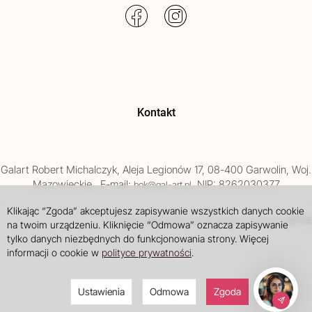
Kontakt
Galart
Robert Michalczyk
,
Aleja Legionów 17
,
08-400
Garwolin
, Woj.
Mazowieckie
,
, E-mail:
, NIP: 8262030377
bok@gal-art.pl
Klikając “Zgoda” akceptujesz zapisywanie wszystkich danych cookie
Sklep internetowy SOTE
INTLE
projekt i wdrożenie
na twoim urządzeniu. Kliknięcie “Odmowa” oznacza zapisywanie
tylko danych niezbędnych do funkcjonowania strony. Więcej
informacji o cookie w
polityce prywatności
.
Ustawienia
Odmowa
Zgoda