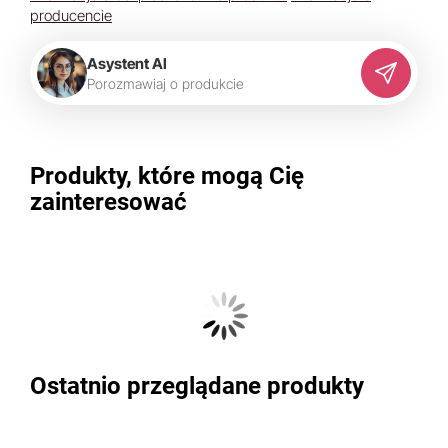
producencie
Asystent AI
P
o
r
o
z
m
a
w
i
a
j
o
p
r
o
d
u
k
c
i
e
Produkty, które mogą Cię
zainteresować
Ostatnio przeglądane produkty