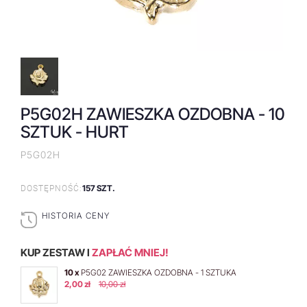
P5G02H ZAWIESZKA OZDOBNA - 10
SZTUK - HURT
P5G02H
157 SZT.
DOSTĘPNOŚĆ:
HISTORIA CENY
KUP ZESTAW I
ZAPŁAĆ MNIEJ!
10 x
P5G02 ZAWIESZKA OZDOBNA - 1 SZTUKA
2,00 zł
10,00 zł