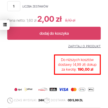
LICZBA ZESTAWÓW
2,00 zł
8,10 zł
Cena netto:
1,60 zł
dodaj do koszyka
ZAPYTAJ O PRODUKT
Do niższych kosztów
dostawy (4,99 zł) dokup
za kwotę:
190,00 zł
CZAS WYSYŁKI:
24H
DOSTAWA:
OD 5,99 ZŁ