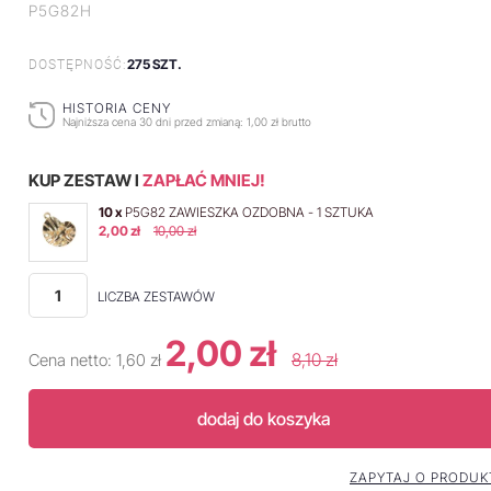
P5G82H
275 SZT.
DOSTĘPNOŚĆ:
HISTORIA CENY
Najniższa cena 30 dni przed zmianą:
1,00 zł brutto
KUP ZESTAW I
ZAPŁAĆ MNIEJ!
10 x
P5G82 ZAWIESZKA OZDOBNA - 1 SZTUKA
2,00 zł
10,00 zł
LICZBA ZESTAWÓW
2,00 zł
8,10 zł
Cena netto:
1,60 zł
dodaj do koszyka
ZAPYTAJ O PRODUK