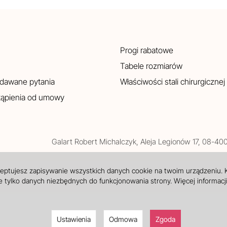
Progi rabatowe
Tabele rozmiarów
adawane pytania
Właściwości stali chirurgicznej
tąpienia od umowy
Galart
Robert Michalczyk
,
Aleja Legionów 17
,
08-40
ceptujesz zapisywanie wszystkich danych cookie na twoim urządzeniu.
 tylko danych niezbędnych do funkcjonowania strony. Więcej informacj
Ustawienia
Odmowa
Zgoda