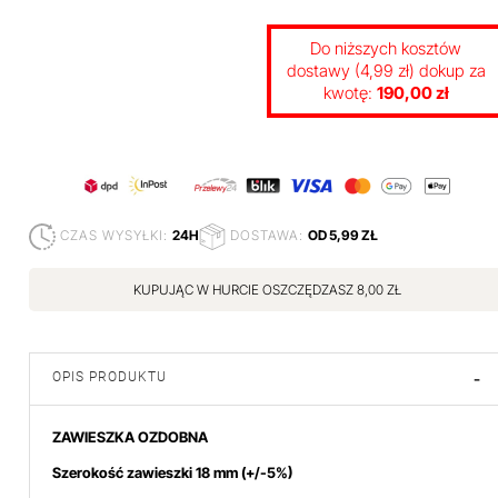
Do niższych kosztów
dostawy (4,99 zł) dokup za
kwotę:
190,00 zł
CZAS WYSYŁKI:
24H
DOSTAWA:
OD 5,99 ZŁ
KUPUJĄC W HURCIE OSZCZĘDZASZ 8,00 ZŁ
OPIS PRODUKTU
-
ZAWIESZKA OZDOBNA
Szerokość zawieszki 18 mm (+/-5%)