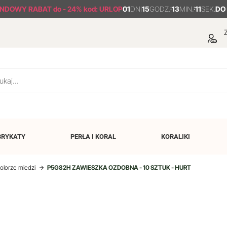
NDOWY RABAT
do - 24% kod: URLOP
01
DNI
15
GODZ.
:
13
MIN.
:
11
SEK.
DO
Z
BRYKATY
PERŁA I
KORAL
KORALIKI
olorze miedzi
P5G82H ZAWIESZKA OZDOBNA - 10 SZTUK - HURT