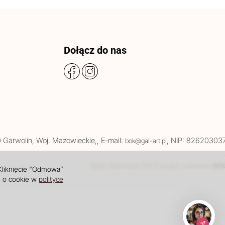
Dołącz do nas
0
Garwolin
, Woj.
Mazowieckie
,
, E-mail:
, NIP: 82620303
bok@gal-art.pl
Sklep internetowy SOTE
INT
projekt i wdrożenie
 Kliknięcie “Odmowa”
i o cookie w
polityce