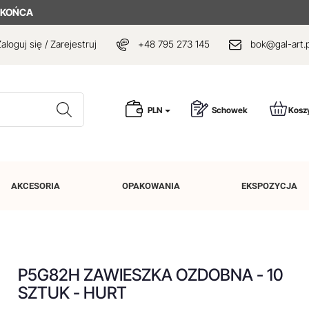
 KOŃCA
aloguj się / Zarejestruj
+48 795 273 145
bok@gal-art.p
Wyszukaj
PLN
Schowek
Kosz
AKCESORIA
OPAKOWANIA
EKSPOZYCJA
P5G82H ZAWIESZKA OZDOBNA - 10
SZTUK - HURT