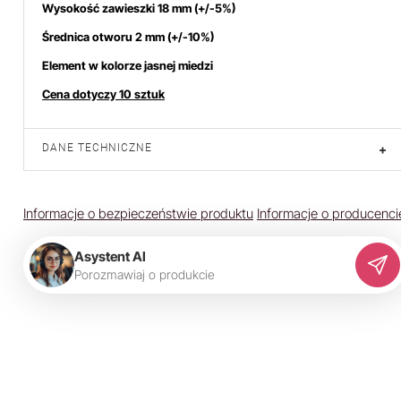
Wysokość zawieszki 18 mm (+/-5%)
Średnica otworu 2 mm (+/-10%)
Element w kolorze jasnej miedzi
Cena dotyczy 10 sztuk
DANE TECHNICZNE
+
Informacje o bezpieczeństwie produktu
Informacje o producenci
Asystent AI
P
o
r
o
z
m
a
w
i
a
j
o
p
r
o
d
u
k
c
i
e