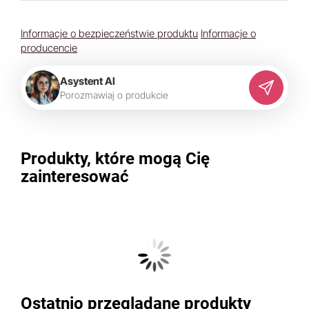
Informacje o bezpieczeństwie produktu
Informacje o
producencie
Asystent AI
P
o
r
o
z
m
a
w
i
a
j
o
p
r
o
d
u
k
c
i
e
Produkty, które mogą Cię
zainteresować
Ostatnio przeglądane produkty