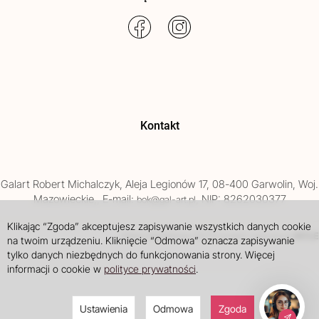
Kontakt
Galart
Robert Michalczyk
,
Aleja Legionów 17
,
08-400
Garwolin
, Woj.
Mazowieckie
,
, E-mail:
, NIP: 8262030377
bok@gal-art.pl
Klikając “Zgoda” akceptujesz zapisywanie wszystkich danych cookie
Sklep internetowy SOTE
INTLE
projekt i wdrożenie
na twoim urządzeniu. Kliknięcie “Odmowa” oznacza zapisywanie
tylko danych niezbędnych do funkcjonowania strony. Więcej
informacji o cookie w
polityce prywatności
.
Ustawienia
Odmowa
Zgoda