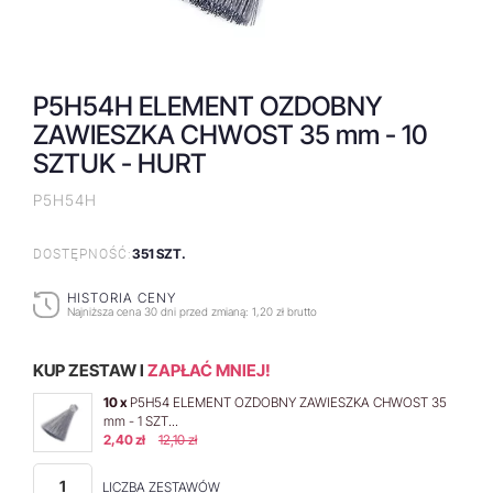
P5H54H ELEMENT OZDOBNY
ZAWIESZKA CHWOST 35 mm - 10
SZTUK - HURT
P5H54H
351 SZT.
DOSTĘPNOŚĆ:
HISTORIA CENY
Najniższa cena 30 dni przed zmianą:
1,20 zł brutto
KUP ZESTAW I
ZAPŁAĆ MNIEJ!
10 x
P5H54 ELEMENT OZDOBNY ZAWIESZKA CHWOST 35
mm - 1 SZT...
2,40 zł
12,10 zł
LICZBA ZESTAWÓW