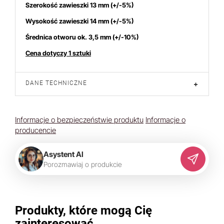
Szerokość zawieszki 13 mm (+/-5%)
Wysokość zawieszki 14 mm (+/-5%)
Średnica otworu ok. 3,5 mm (+/-10%)
tatnich 7 dniach produktem interesują się
4
osoby.
Cena dotyczy 1 sztuki
DANE TECHNICZNE
+
Informacje o bezpieczeństwie produktu
Informacje o
producencie
Asystent AI
P
o
r
o
z
m
a
w
i
a
j
o
p
r
o
d
u
k
c
i
e
Produkty, które mogą Cię
zainteresować