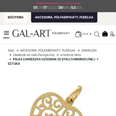
WEEKENDOWY RABAT
do - 24% kod: URLOP
01
DNI
17
GODZ.
:
36
MIN.
:
53
SEK.
BIŻUTERIA
AKCESORIA, PÓŁFABRYKATY, PUDEŁKA
PÓŁFABRYKATY
PLN
MENU
Start
AKCESORIA, PÓŁFABRYKATY, PUDEŁKA
ZAWIESZKI
Zawieszki ze stali chirurgicznej
w kolorze złota
P5L84 ZAWIESZKA OZDOBNA ZE STALI CHIRURGICZNEJ - 1
SZTUKA