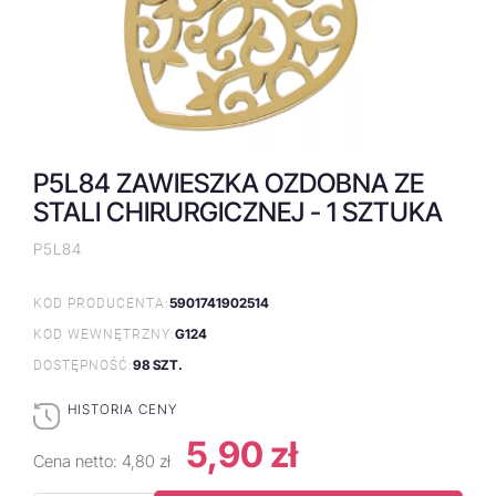
P5L84 ZAWIESZKA OZDOBNA ZE
STALI CHIRURGICZNEJ - 1 SZTUKA
P5L84
5901741902514
KOD PRODUCENTA:
G124
KOD WEWNĘTRZNY:
98 SZT.
DOSTĘPNOŚĆ:
HISTORIA CENY
5,90 zł
Cena netto:
4,80 zł