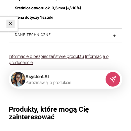
Średnica otworu ok. 3,5
mm (+/-10%)
Cena dotyczy 1 sztuki
W ostatnich 7 dniach produktem interesuje się
5
osób.
DANE TECHNICZNE
+
Informacje o bezpieczeństwie produktu
Informacje o
producencie
Asystent AI
P
o
r
o
z
m
a
w
i
a
j
o
p
r
o
d
u
k
c
i
e
Produkty, które mogą Cię
zainteresować