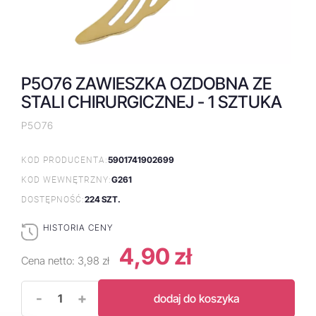
P5O76 ZAWIESZKA OZDOBNA ZE
STALI CHIRURGICZNEJ - 1 SZTUKA
P5O76
5901741902699
KOD PRODUCENTA:
G261
KOD WEWNĘTRZNY:
224 SZT.
DOSTĘPNOŚĆ:
HISTORIA CENY
4,90 zł
Cena netto:
3,98 zł
-
+
dodaj do koszyka