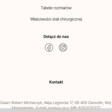
Tabele rozmiarów
Właściwości stali chirurgicznej
Dołącz do nas
Kontakt
Galart
Robert Michalczyk
,
Aleja Legionów 17
,
08-400
Garwolin
, Woj.
Mazowieckie
,
, E-mail:
, NIP: 8262030377
bok@gal-art.pl