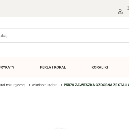
Z
BRYKATY
PERŁA I
KORAL
KORALIKI
tali chirurgicznej
w kolorze srebra
P5R79 ZAWIESZKA OZDOBNA ZE STALI 