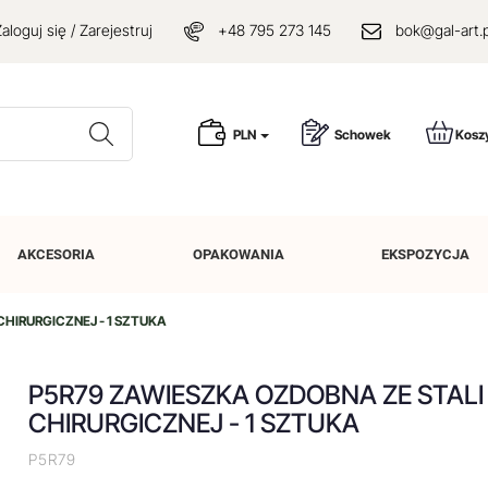
aloguj się / Zarejestruj
+48 795 273 145
bok@gal-art.p
Wyszukaj
PLN
Schowek
Kosz
AKCESORIA
OPAKOWANIA
EKSPOZYCJA
CHIRURGICZNEJ - 1 SZTUKA
P5R79 ZAWIESZKA OZDOBNA ZE STALI
CHIRURGICZNEJ - 1 SZTUKA
P5R79