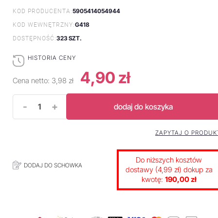
5905414054944
KOD PRODUCENTA:
G418
KOD WEWNĘTRZNY:
323 SZT.
DOSTĘPNOŚĆ:
HISTORIA CENY
4,90 zł
Cena netto:
3,98 zł
-
+
dodaj do koszyka
ZAPYTAJ O PRODUK
Do niższych kosztów
DODAJ DO SCHOWKA
dostawy (4,99 zł) dokup za
kwotę:
190,00 zł