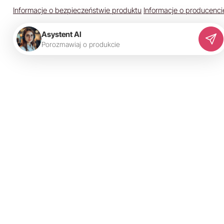
Informacje o bezpieczeństwie produktu
Informacje o producenci
Asystent AI
P
o
r
o
z
m
a
w
i
a
j
o
p
r
o
d
u
k
c
i
e