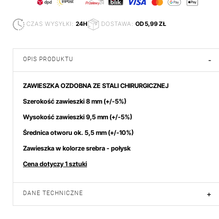
CZAS WYSYŁKI:
24H
DOSTAWA:
OD 5,99 ZŁ
OPIS PRODUKTU
-
ZAWIESZKA OZDOBNA ZE STALI CHIRURGICZNEJ
Szerokość zawieszki 8 mm (+/-5%)
Wysokość zawieszki 9,5 mm (+/-5%)
Średnica otworu ok. 5,5
mm (+/-10%)
Zawieszka w kolorze srebra - połysk
Cena dotyczy 1 sztuki
DANE TECHNICZNE
+