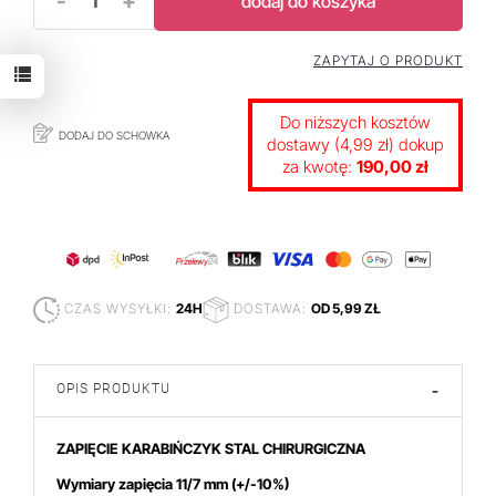
-
+
dodaj do koszyka
ZAPYTAJ O PRODUKT
Do niższych kosztów
DODAJ DO SCHOWKA
dostawy (4,99 zł) dokup
za kwotę:
190,00 zł
CZAS WYSYŁKI:
24H
DOSTAWA:
OD 5,99 ZŁ
OPIS PRODUKTU
-
ZAPIĘCIE KARABIŃCZYK STAL CHIRURGICZNA
Wymiary zapięcia 11/7 mm
(+/-10%)