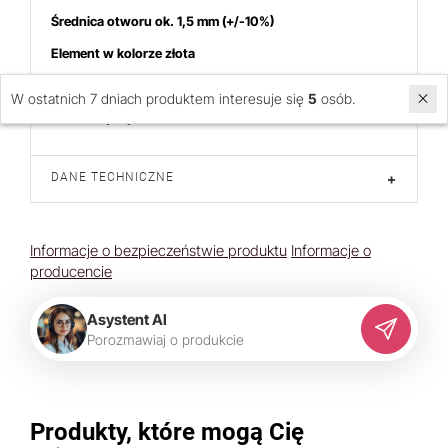
Średnica otworu ok. 1,5 mm (+/-10%)
Element w kolorze złota
Możliwa nieznaczna różnica koloru
W ostatnich 7 dniach produktem interesuje się
5
osób.
Cena dotyczy 4 sztuk
DANE TECHNICZNE
+
Informacje o bezpieczeństwie produktu
Informacje o
producencie
Asystent AI
P
o
r
o
z
m
a
w
i
a
j
o
p
r
o
d
u
k
c
i
e
Produkty, które mogą Cię