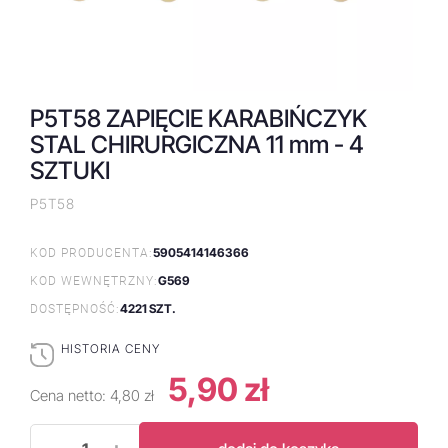
P5T58 ZAPIĘCIE KARABIŃCZYK
STAL CHIRURGICZNA 11 mm - 4
SZTUKI
P5T58
5905414146366
KOD PRODUCENTA:
G569
KOD WEWNĘTRZNY:
4221 SZT.
DOSTĘPNOŚĆ:
HISTORIA CENY
5,90 zł
Cena netto:
4,80 zł