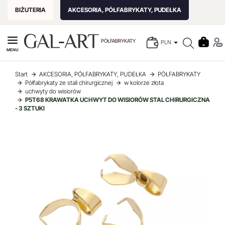
BIŻUTERIA
AKCESORIA, PÓŁFABRYKATY, PUDEŁKA
PÓŁFABRYKATY
PLN
MENU
Start
AKCESORIA, PÓŁFABRYKATY, PUDEŁKA
PÓŁFABRYKATY
Półfabrykaty ze stali chirurgicznej
w kolorze złota
uchwyty do wisiorów
P5T68 KRAWATKA UCHWYT DO WISIORÓW STAL CHIRURGICZNA
- 3 SZTUKI