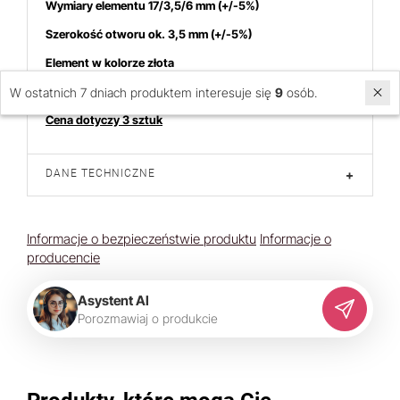
Wymiary elementu 17/3,5/6 mm
(+/-5%)
Szerokość otworu ok. 3,5 mm
(+/-5%)
Element w kolorze złota
Możliwa nieznaczna różnica koloru
W ostatnich 7 dniach produktem interesuje się
9
osób.
Cena dotyczy 3 sztuk
DANE TECHNICZNE
+
Informacje o bezpieczeństwie produktu
Informacje o
producencie
Asystent AI
P
o
r
o
z
m
a
w
i
a
j
o
p
r
o
d
u
k
c
i
e