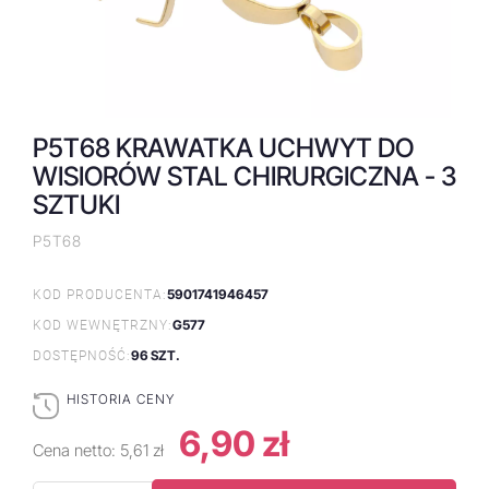
P5T68 KRAWATKA UCHWYT DO
WISIORÓW STAL CHIRURGICZNA - 3
SZTUKI
P5T68
5901741946457
KOD PRODUCENTA:
G577
KOD WEWNĘTRZNY:
96 SZT.
DOSTĘPNOŚĆ:
HISTORIA CENY
6,90 zł
Cena netto:
5,61 zł